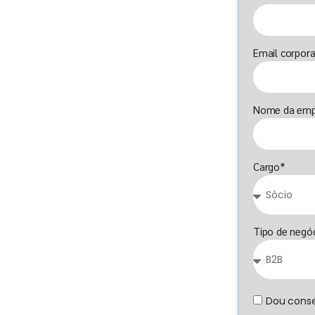
Email corpora
Nome da emp
Cargo*
Tipo de negó
Dou conse