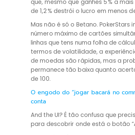
que, mesmo que ganhes 5 % a mais 
de 1,2 % destrói o lucro em menos d
Mas não é só o Betano. PokerStars 
número máximo de cartões simultâ
linhas que tens numa folha de cálcu
termos de volatilidade, a experiênc
de moedas são rápidas, mas a prob
permanece tão baixa quanto acert
de 100.
O engodo do “jogar bacará no commi
conta
And the UI? É tão confusa que pre
para descobrir onde está o botão “