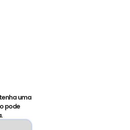
e tenha uma
mo pode
.