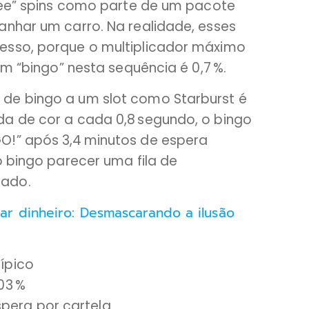
free” spins como parte de um pacote
anhar um carro. Na realidade, esses
esso, porque o multiplicador máximo
um “bingo” nesta sequência é 0,7 %.
de bingo a um slot como Starburst é
a de cor a cada 0,8 segundo, o bingo
O!” após 3,4 minutos de espera
o bingo parecer uma fila de
iado.
r dinheiro: Desmascarando a ilusão
típico
,03 %
pera por cartela