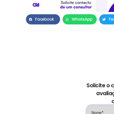
Facebook
WhatsApp
Tw
Solicite o
avalia
Nome*