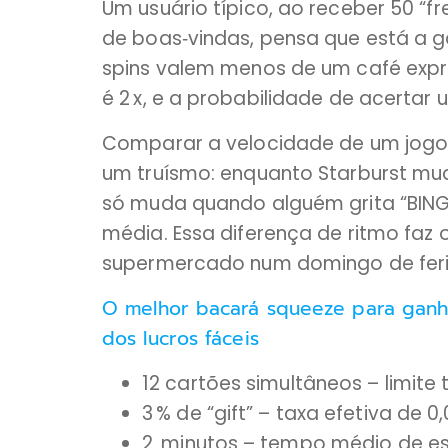
Um usuário típico, ao receber 50 “
de boas‑vindas, pensa que está a g
spins valem menos de um café expr
é 2 x, e a probabilidade de acertar 
Comparar a velocidade de um jogo 
um truísmo: enquanto Starburst mud
só muda quando alguém grita “BING
média. Essa diferença de ritmo faz 
supermercado num domingo de fer
O melhor bacará squeeze para ganha
dos lucros fáceis
12 cartões simultâneos – limite 
3 % de “gift” – taxa efetiva de 0
2 minutos – tempo médio de es