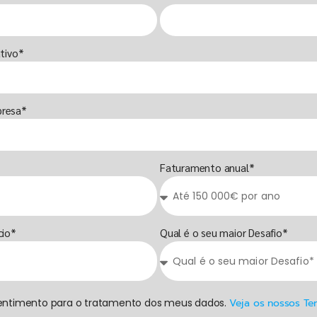
tivo*
resa*
Faturamento anual*
cio*
Qual é o seu maior Desafio*
ntimento para o tratamento dos meus dados.
Veja os nossos Te