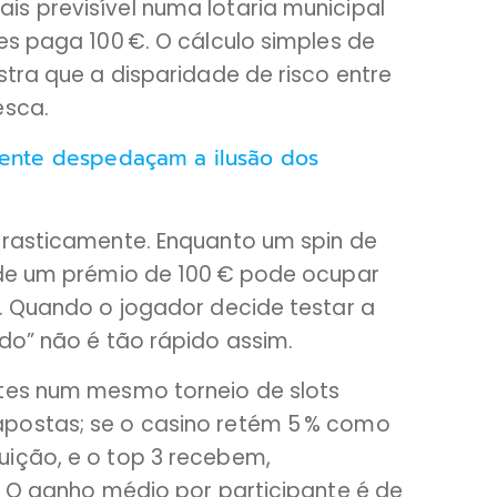
s previsível numa lotaria municipal
es paga 100 €. O cálculo simples de
stra que a disparidade de risco entre
esca.
mente despedaçam a ilusão dos
drasticamente. Enquanto um spin de
 de um prémio de 100 € pode ocupar
e. Quando o jogador decide testar a
do” não é tão rápido assim.
ntes num mesmo torneio de slots
postas; se o casino retém 5 % como
ição, e o top 3 recebem,
. O ganho médio por participante é de