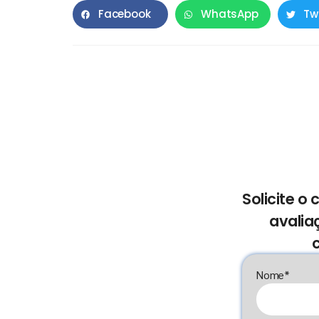
Facebook
WhatsApp
Tw
Solicite o
avalia
Nome*