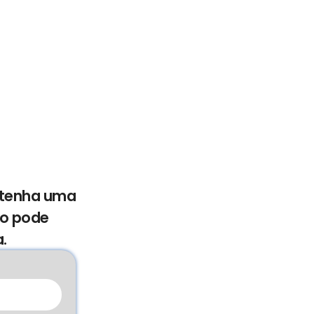
e tenha uma
mo pode
.