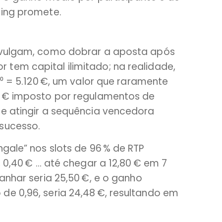
ting promete.
divulgam, como dobrar a aposta após
tem capital ilimitado; na realidade,
¹⁰ = 5.120 €, um valor que raramente
0 € imposto por regulamentos de
de atingir a sequência vencedora
sucesso.
ngale” nos slots de 96 % de RTP
, 0,40 € … até chegar a 12,80 € em 7
anhar seria 25,50 €, e o ganho
de 0,96, seria 24,48 €, resultando em