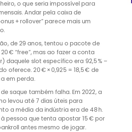
eiro, o que seria impossível para
mensais. Andar pela caixa de
onus + rollover” parece mais um
o.
ão, de 29 anos, tentou o pacote de
20 € “free”, mas ao fazer a conta
) daquele slot específico era 92,5 % –
 oferece. 20 € × 0,925 = 18,5 € de
ça em perda.
a de saque também falha. Em 2022, a
o levou até 7 dias úteis para
to a média da indústria era de 48 h.
r à pessoa que tenta apostar 15 € por
bankroll antes mesmo de jogar.