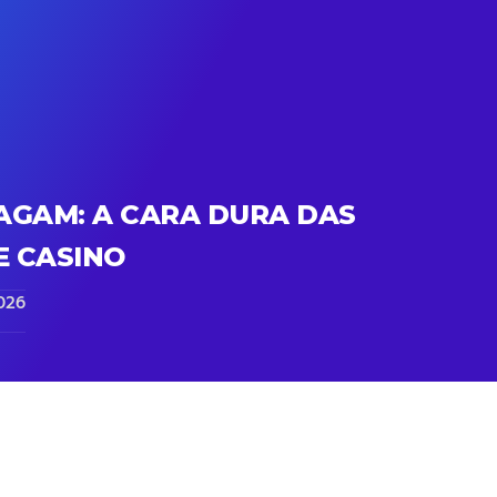
AGAM: A CARA DURA DAS
E CASINO
026