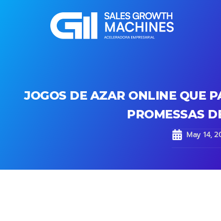
JOGOS DE AZAR ONLINE QUE P
PROMESSAS D
May 14, 2