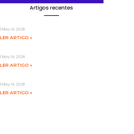
Artigos recentes
May 14, 2026
LER ARTIGO »
May 14, 2026
LER ARTIGO »
May 14, 2026
LER ARTIGO »