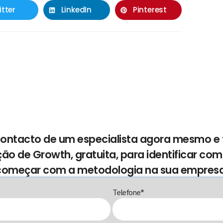
itter
LinkedIn
Pinterest
 contacto de um especialista agora mesmo 
ção de Growth, gratuita, para identificar co
começar com a metodologia na sua empresa
Telefone*