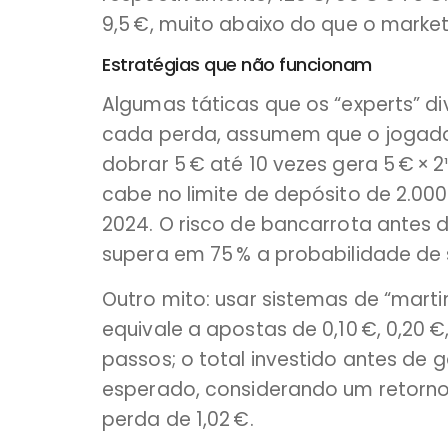
9,5 €, muito abaixo do que o marke
Estratégias que não funcionam
Algumas táticas que os “experts” 
cada perda, assumem que o jogador 
dobrar 5 € até 10 vezes gera 5 € × 2
cabe no limite de depósito de 2.00
2024. O risco de bancarrota antes 
supera em 75 % a probabilidade de 
Outro mito: usar sistemas de “marti
equivale a apostas de 0,10 €, 0,20 €
passos; o total investido antes de g
esperado, considerando um retorno 
perda de 1,02 €.