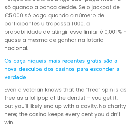
só quando a banca decide. Se o jackpot de
€5 000 só paga quando o número de
participantes ultrapassa 1 000, a
probabilidade de atingir esse limiar é 0,001 % –
quase a mesma de ganhar na lotaria
nacional.
Os caça niqueis mais recentes gratis são a
nova desculpa dos casinos para esconder a
verdade
Even a veteran knows that the “free” spin is as
free as a lollipop at the dentist – you get it,
but you’ll likely end up with a cavity. No charity
here; the casino keeps every cent you didn’t
win.