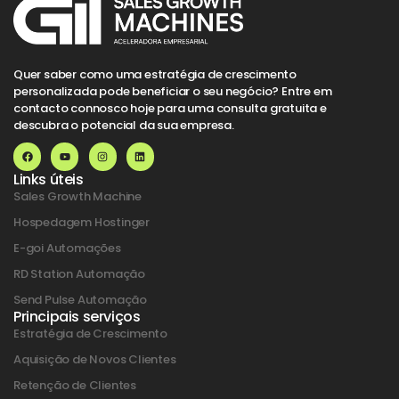
Quer saber como uma estratégia de crescimento
personalizada pode beneficiar o seu negócio? Entre em
contacto connosco hoje para uma consulta gratuita e
descubra o potencial da sua empresa.
Links úteis
Sales Growth Machine
Hospedagem Hostinger
E-goi Automações
RD Station Automação
Send Pulse Automação
Principais serviços
Estratégia de Crescimento
Aquisição de Novos Clientes
Retenção de Clientes