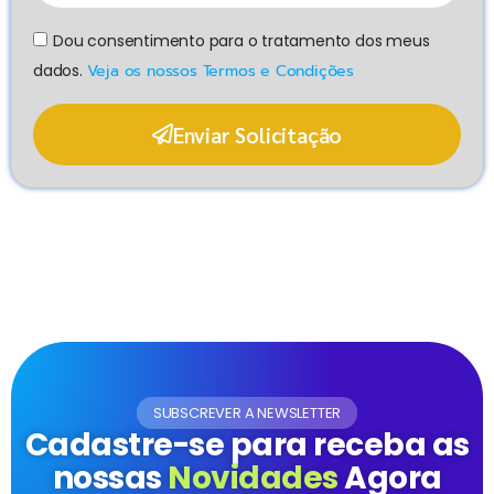
Dou consentimento para o tratamento dos meus
dados.
Veja os nossos Termos e Condições
Enviar Solicitação
SUBSCREVER A NEWSLETTER
Cadastre-se para receba as
nossas
Novidades
Agora