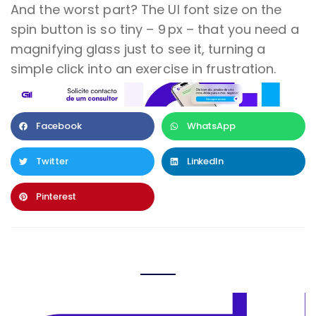
And the worst part? The UI font size on the
spin button is so tiny – 9 px – that you need a
magnifying glass just to see it, turning a
simple click into an exercise in frustration.
Facebook
WhatsApp
Twitter
LinkedIn
Pinterest