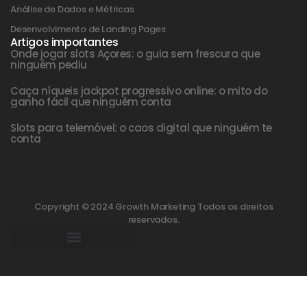
Análise de Dados e Métricas
Desenvolvimento de Landing Pages
Artigos importantes
Onde jogar slots Açores: o guia sem frescura que
ninguém pediu
Caça níqueis jackpot progressivo online: o mito do
ganho fácil que ninguém conta
Slots para telemóvel: o caos digital que ninguém te
conta
Copyright © 2024 Growth Marketing Todos os direitos
reservados.