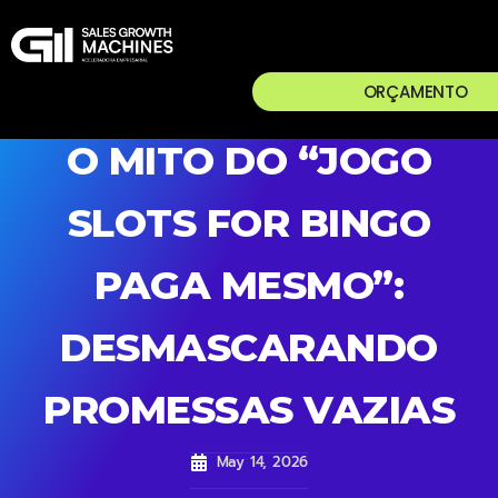
ORÇAMENTO
O MITO DO “JOGO
SLOTS FOR BINGO
PAGA MESMO”:
DESMASCARANDO
PROMESSAS VAZIAS
May 14, 2026