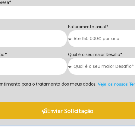
resa*
Faturamento anual*
cio*
Qual é o seu maior Desafio*
ntimento para o tratamento dos meus dados.
Veja os nossos Te
Enviar Solicitação