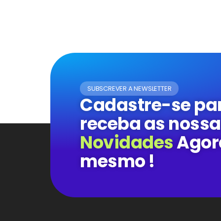
SUBSCREVER A NEWSLETTER
Cadastre-se pa
receba as nossa
Novidades
Agor
mesmo !