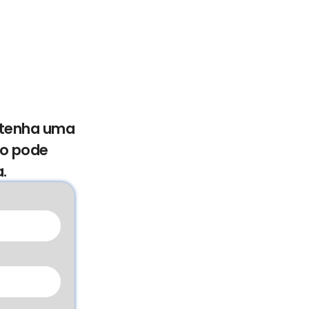
e tenha uma
mo pode
.