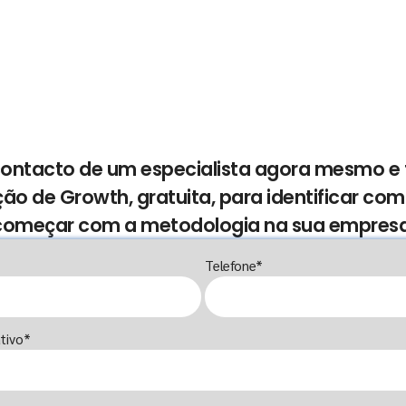
 contacto de um especialista agora mesmo 
ção de Growth, gratuita, para identificar co
começar com a metodologia na sua empresa
Telefone*
tivo*