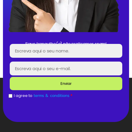
Fique tranquilho(a) não praticamos spam!
Enviar
I agree to
terms & conditions
*