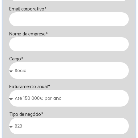
Email corporativo*
Nome da empresa*
Cargo*
Faturamento anual*
Tipo de negócio*