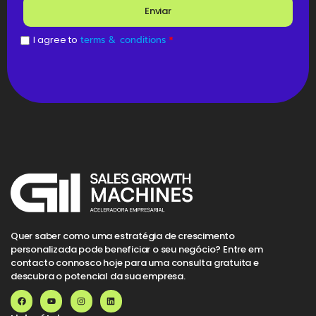
Enviar
I agree to
terms & conditions
*
Quer saber como uma estratégia de crescimento
personalizada pode beneficiar o seu negócio? Entre em
contacto connosco hoje para uma consulta gratuita e
descubra o potencial da sua empresa.