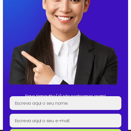
Fique tranquilho(a) não praticamos spam!