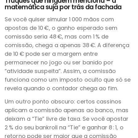
Truques que ninguém menciona – a
matemática suja por trás da fachada
Se você quiser simular 1 000 mãos com
apostas de 10 €, o ganho esperado sem
comissão seria 48 €, mas com 1 % de
comissão, chega a apenas 38 €. A diferença
de 10 € pode ser a margem entre
permanecer no jogo ou ser banido por
“atividade suspeita”. Assim, a comissão
funciona como um imposto oculto que só se
revela quando o contador chega ao fim.
Um outro ponto obscuro: certos cassinos
aplicam a comissão apenas ao banco, mas
deixam a “Tie” livre de taxa. Se você apostar
2 % do seu bankroll na “Tie” e ganhar 8 : 1, o
retorno pode ser maior que a comissão