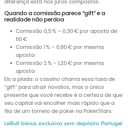
diferença está nos juros compostos.
Quando a comissão parece “gift” e a
realidade não perdoa
Comissão 0,5 % – 0,30 € por aposta de
60 €
Comissão 1 % – 0,60 € por mesma
aposta
Comissão 2 % – 1,20 € por mesma
aposta
Eis a piada: o cassino chama essa taxa de
“gift” para atrair novatos, mas o único
presente que você recebe é a certeza de que
seu capital vai encolher mais rápido que a
fila de um torneio de poker na PokerStars.
LeBull bónus exclusivo sem depósito Portugal: