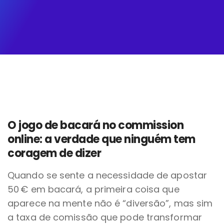
O jogo de bacará no commission
online: a verdade que ninguém tem
coragem de dizer
Quando se sente a necessidade de apostar
50 € em bacará, a primeira coisa que
aparece na mente não é “diversão”, mas sim
a taxa de comissão que pode transformar