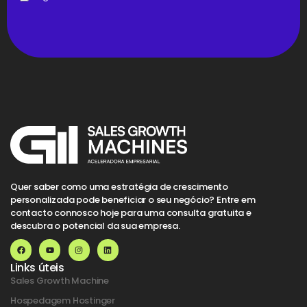
Quer saber como uma estratégia de crescimento
personalizada pode beneficiar o seu negócio? Entre em
contacto connosco hoje para uma consulta gratuita e
descubra o potencial da sua empresa.
Links úteis
Sales Growth Machine
Hospedagem Hostinger