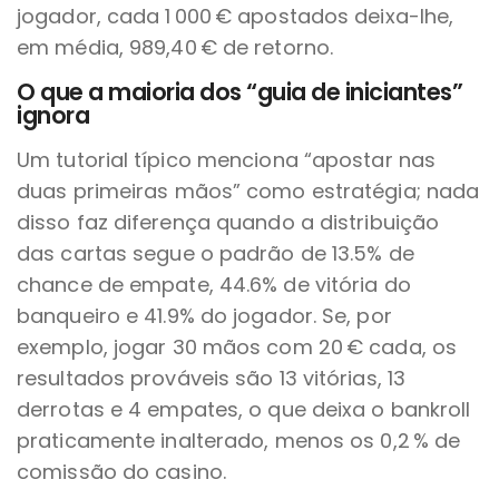
jogador, cada 1 000 € apostados deixa-lhe,
em média, 989,40 € de retorno.
O que a maioria dos “guia de iniciantes”
ignora
Um tutorial típico menciona “apostar nas
duas primeiras mãos” como estratégia; nada
disso faz diferença quando a distribuição
das cartas segue o padrão de 13.5% de
chance de empate, 44.6% de vitória do
banqueiro e 41.9% do jogador. Se, por
exemplo, jogar 30 mãos com 20 € cada, os
resultados prováveis são 13 vitórias, 13
derrotas e 4 empates, o que deixa o bankroll
praticamente inalterado, menos os 0,2 % de
comissão do casino.