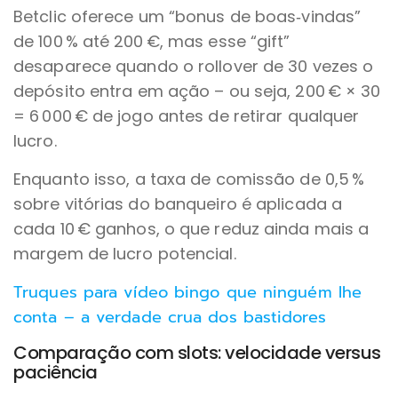
Betclic oferece um “bonus de boas‑vindas”
de 100 % até 200 €, mas esse “gift”
desaparece quando o rollover de 30 vezes o
depósito entra em ação – ou seja, 200 € × 30
= 6 000 € de jogo antes de retirar qualquer
lucro.
Enquanto isso, a taxa de comissão de 0,5 %
sobre vitórias do banqueiro é aplicada a
cada 10 € ganhos, o que reduz ainda mais a
margem de lucro potencial.
Truques para vídeo bingo que ninguém lhe
conta – a verdade crua dos bastidores
Comparação com slots: velocidade versus
paciência