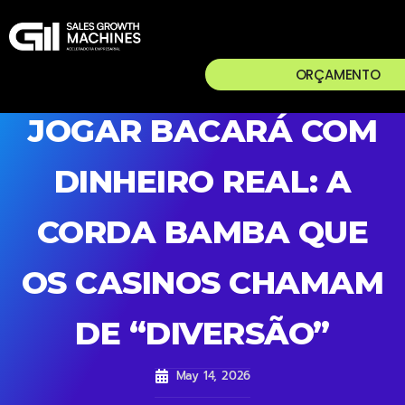
ORÇAMENTO
JOGAR BACARÁ COM
DINHEIRO REAL: A
CORDA BAMBA QUE
OS CASINOS CHAMAM
DE “DIVERSÃO”
May 14, 2026