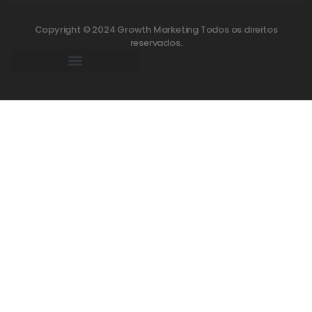
Copyright © 2024 Growth Marketing Todos os direitos
reservados.