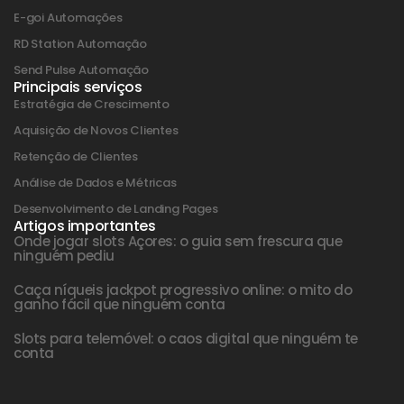
E-goi Automações
RD Station Automação
Send Pulse Automação
Principais serviços
Estratégia de Crescimento
Aquisição de Novos Clientes
Retenção de Clientes
Análise de Dados e Métricas
Desenvolvimento de Landing Pages
Artigos importantes
Onde jogar slots Açores: o guia sem frescura que
ninguém pediu
Caça níqueis jackpot progressivo online: o mito do
ganho fácil que ninguém conta
Slots para telemóvel: o caos digital que ninguém te
conta