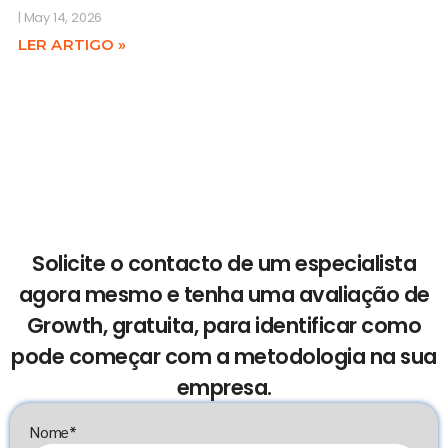
May 14, 2026
LER ARTIGO »
Solicite o contacto de um especialista
agora mesmo e tenha uma avaliação de
Growth, gratuita, para identificar como
pode começar com a metodologia na sua
empresa.
Nome*