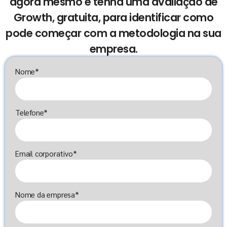
agora mesmo e tenha uma avaliação de
Growth, gratuita, para identificar como
pode começar com a metodologia na sua
empresa.
Nome*
Telefone*
Email corporativo*
Nome da empresa*