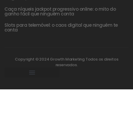
Caça níqueis jackpot progressivo online: o mito do
ganho fácil que ninguém conta
Slots para telemóvel: o caos digital que ninguém te
conta
Copyright © 2024 Growth Marketing Todos os direitos
reservados.