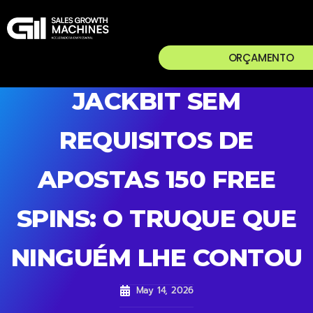
ORÇAMENTO
JACKBIT SEM
REQUISITOS DE
APOSTAS 150 FREE
SPINS: O TRUQUE QUE
NINGUÉM LHE CONTOU
May 14, 2026