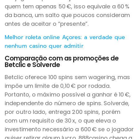
quem tem apenas 50 €, isso equivale a 60 %
da banca, um salto que poucos consideram
antes de aceitar o “presente”.
Melhor roleta online Açores: a verdade que
nenhum casino quer admitir
Comparação com as promoções de
Betclic e Solverde
Betclic oferece 100 spins sem wagering, mas
impõe um limite de 0,10 € por rodada.
Portanto, o máximo possível a ganhar é 10 €,
independente do número de spins. Solverde,
por outro lado, entrega 200 spins, porém
com um requisito de 30 x, o que eleva o
investimento necessário a 600 € se o jogador
quiser retirar algum lucro. 888casino chega a