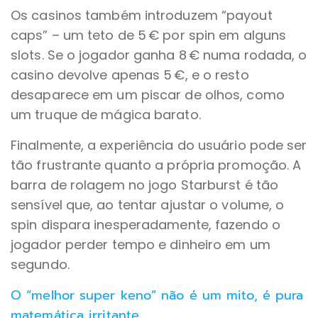
Os casinos também introduzem “payout
caps” – um teto de 5 € por spin em alguns
slots. Se o jogador ganha 8 € numa rodada, o
casino devolve apenas 5 €, e o resto
desaparece em um piscar de olhos, como
um truque de mágica barato.
Finalmente, a experiência do usuário pode ser
tão frustrante quanto a própria promoção. A
barra de rolagem no jogo Starburst é tão
sensível que, ao tentar ajustar o volume, o
spin dispara inesperadamente, fazendo o
jogador perder tempo e dinheiro em um
segundo.
O “melhor super keno” não é um mito, é pura
matemática irritante