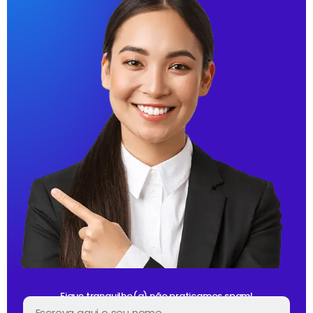
Fique tranquilho(a) não praticamos spam!