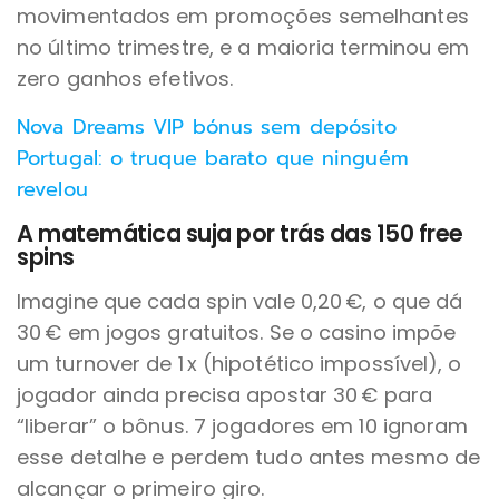
movimentados em promoções semelhantes
no último trimestre, e a maioria terminou em
zero ganhos efetivos.
Nova Dreams VIP bónus sem depósito
Portugal: o truque barato que ninguém
revelou
A matemática suja por trás das 150 free
spins
Imagine que cada spin vale 0,20 €, o que dá
30 € em jogos gratuitos. Se o casino impõe
um turnover de 1 x (hipotético impossível), o
jogador ainda precisa apostar 30 € para
“liberar” o bônus. 7 jogadores em 10 ignoram
esse detalhe e perdem tudo antes mesmo de
alcançar o primeiro giro.