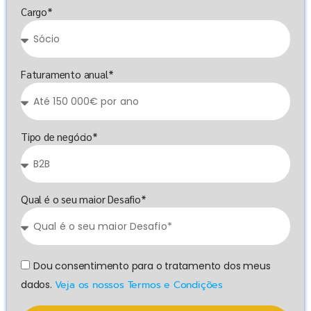
Cargo*
Faturamento anual*
Tipo de negócio*
Qual é o seu maior Desafio*
Dou consentimento para o tratamento dos meus
dados.
Veja os nossos Termos e Condições