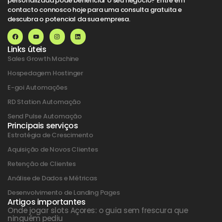
personalizada pode beneficiar o seu negócio? Entre em
contacto connosco hoje para uma consulta gratuita e
descubra o potencial da sua empresa.
Links úteis
Sales Growth Machine
Hospedagem Hostinger
E-goi Automações
RD Station Automação
Send Pulse Automação
Principais serviços
Estratégia de Crescimento
Aquisição de Novos Clientes
Retenção de Clientes
Análise de Dados e Métricas
Desenvolvimento de Landing Pages
Artigos importantes
Onde jogar slots Açores: o guia sem frescura que
ninguém pediu