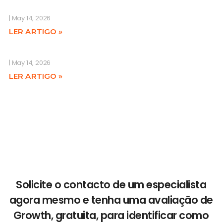
May 14, 2026
LER ARTIGO »
May 14, 2026
LER ARTIGO »
Solicite o contacto de um especialista
agora mesmo e tenha uma avaliação de
Growth, gratuita, para identificar como