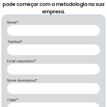
pode começar com a metodologia na sua
empresa.
Nome*
Telefone*
Email corporativo*
Nome da empresa*
Cargo*