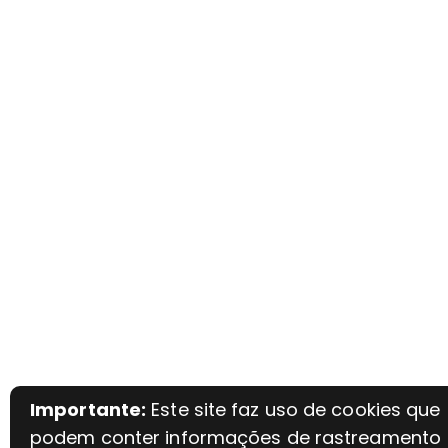
Importante:
Este site faz uso de cookies que
podem conter informações de rastreamento