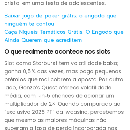
cristal em uma festa de adolescentes.
Baixar jogo de poker grátis: o engodo que
ninguém te contou
Caça Níqueis Temáticos Grátis: O Engodo que
Ainda Querem que acreditem
O que realmente acontece nos slots
Slot como Starburst tem volatilidade baixa;
ganha 0,5 % das vezes, mas paga pequenos
prémios que mal cobrem a aposta. Por outro
lado, Gonzo’s Quest oferece volatilidade
média, com 1‐in‑5 chances de acionar um
multiplicador de 2×. Quando comparado ao
“exclusivo 2026 PT” da iwcasino, percebemos
que mesmo as maiores máquinas não
superam a taxa de perda incorporada nas