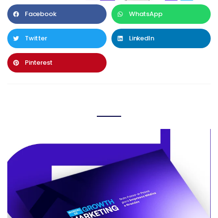
Facebook
WhatsApp
Twitter
LinkedIn
Pinterest