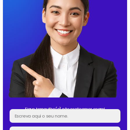
Fique tranquilho(a) não praticamos spam!