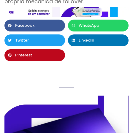
própria mecânica de rollover.
Facebook
WhatsApp
Twitter
LinkedIn
Pinterest