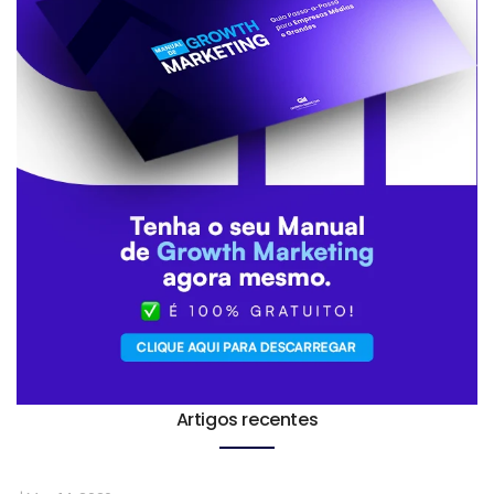
Artigos recentes