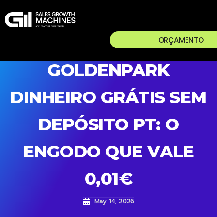
ORÇAMENTO
GOLDENPARK
DINHEIRO GRÁTIS SEM
DEPÓSITO PT: O
ENGODO QUE VALE
0,01€
May 14, 2026