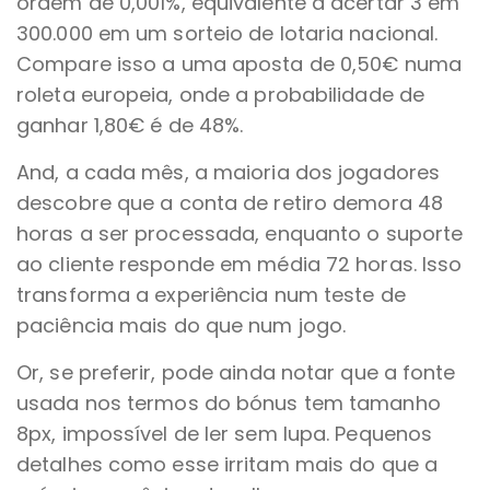
ordem de 0,001%, equivalente a acertar 3 em
300.000 em um sorteio de lotaria nacional.
Compare isso a uma aposta de 0,50€ numa
roleta europeia, onde a probabilidade de
ganhar 1,80€ é de 48%.
And, a cada mês, a maioria dos jogadores
descobre que a conta de retiro demora 48
horas a ser processada, enquanto o suporte
ao cliente responde em média 72 horas. Isso
transforma a experiência num teste de
paciência mais do que num jogo.
Or, se preferir, pode ainda notar que a fonte
usada nos termos do bónus tem tamanho
8px, impossível de ler sem lupa. Pequenos
detalhes como esse irritam mais do que a