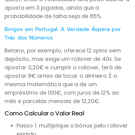
aposta em 3 jogadas, ainda que a
probabilidade de falha seja de 85%.
Bingos em Portugal: A Verdade Áspera por
Trás dos Números
Betano, por exemplo, oferece 12 spins sem
depósito, mas exige um rollover de 40x. Se
apostar 0,20€ e cumprir o rollover, terá de
apostar 8€ antes de tocar o dinheiro. É a
mesma matemática que a de um
empréstimo de 100€, com juros de 12% ao
mês e parcelas mensais de 12,20€.
Como Calcular o Valor Real
Passo 1: multiplique o bónus pelo rollover
exigido.