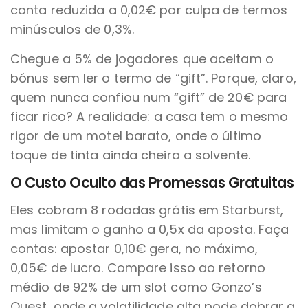
conta reduzida a 0,02€ por culpa de termos
minúsculos de 0,3%.
Chegue a 5% de jogadores que aceitam o
bónus sem ler o termo de “gift”. Porque, claro,
quem nunca confiou num “gift” de 20€ para
ficar rico? A realidade: a casa tem o mesmo
rigor de um motel barato, onde o último
toque de tinta ainda cheira a solvente.
O Custo Oculto das Promessas Gratuitas
Eles cobram 8 rodadas grátis em Starburst,
mas limitam o ganho a 0,5x da aposta. Faça
contas: apostar 0,10€ gera, no máximo,
0,05€ de lucro. Compare isso ao retorno
médio de 92% de um slot como Gonzo’s
Quest, onde a volatilidade alta pode dobrar a