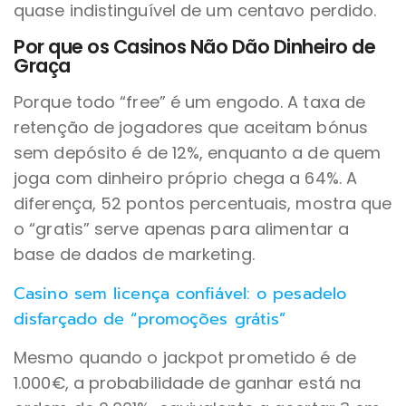
quase indistinguível de um centavo perdido.
Por que os Casinos Não Dão Dinheiro de
Graça
Porque todo “free” é um engodo. A taxa de
retenção de jogadores que aceitam bónus
sem depósito é de 12%, enquanto a de quem
joga com dinheiro próprio chega a 64%. A
diferença, 52 pontos percentuais, mostra que
o “gratis” serve apenas para alimentar a
base de dados de marketing.
Casino sem licença confiável: o pesadelo
disfarçado de “promoções grátis”
Mesmo quando o jackpot prometido é de
1.000€, a probabilidade de ganhar está na