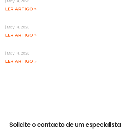
May 14, 2026
LER ARTIGO »
May 14, 2026
LER ARTIGO »
May 14, 2026
LER ARTIGO »
Solicite o contacto de um especialista