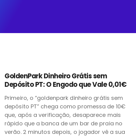
GoldenPark Dinheiro Grátis sem
Depósito PT: O Engodo que Vale 0,01€
Primeiro, o “goldenpark dinheiro grátis sem
depósito PT” chega como promessa de 10€
que, após a verificação, desaparece mais
rápido que a banca de um bar de praia no
verão. 2 minutos depois, o jogador vê a sua