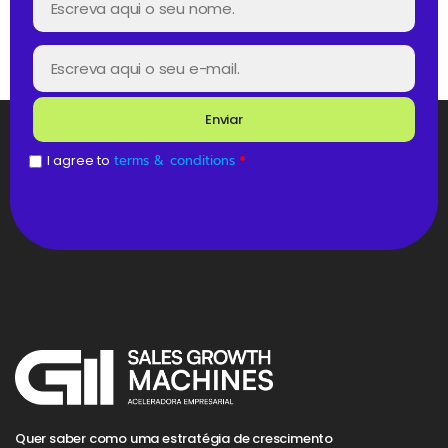
Enviar
I agree to
terms & conditions
*
Quer saber como uma estratégia de crescimento