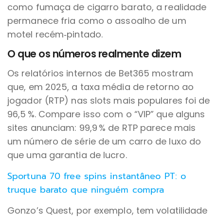
como fumaça de cigarro barato, a realidade
permanece fria como o assoalho de um
motel recém‑pintado.
O que os números realmente dizem
Os relatórios internos de Bet365 mostram
que, em 2025, a taxa média de retorno ao
jogador (RTP) nas slots mais populares foi de
96,5 %. Compare isso com o “VIP” que alguns
sites anunciam: 99,9 % de RTP parece mais
um número de série de um carro de luxo do
que uma garantia de lucro.
Sportuna 70 free spins instantâneo PT: o
truque barato que ninguém compra
Gonzo’s Quest, por exemplo, tem volatilidade