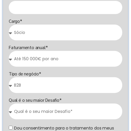
Cargo*
Faturamento anual*
Tipo de negócio*
Qual é o seu maior Desafio*
Dou consentimento para o tratamento dos meus