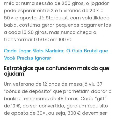
média; numa sessão de 250 giros, o jogador
pode esperar entre 2 e 5 vitórias de 20 × a
50 × a aposta. Já Starburst, com volatilidade
baixa, costuma gerar pequenos pagamentos
a cada 15‑20 giros, mas nunca chega a
transformar 0,50 € em 100 €.
Onde Jogar Slots Madeira: O Guia Brutal que
Você Precisa Ignorar
Estratégias que confundem mais do que
ajudam
Um veterano de 12 anos de mesa já viu 37
“bônus de depósito” que prometiam dobrar o
bankroll em menos de 48 horas. Cada “gift”
de 10 €, ao ser convertido, gera um requisito
de aposta de 30×, ou seja, 300 € devem ser