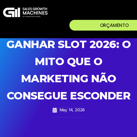
ORÇAMENTO
GANHAR SLOT 2026: O
MITO QUE O
MARKETING NÃO
CONSEGUE ESCONDER
May 14, 2026