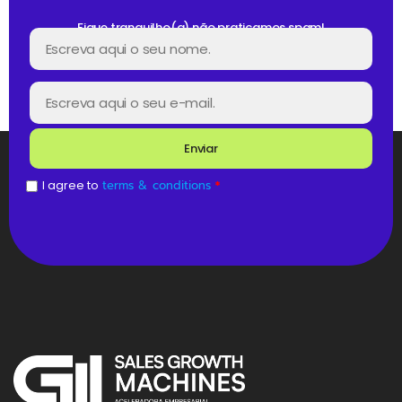
Fique tranquilho(a) não praticamos spam!
Enviar
I agree to
terms & conditions
*