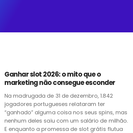
Ganhar slot 2026: o mito que o
marketing não consegue esconder
Na madrugada de 31 de dezembro, 1.842
jogadores portugueses relataram ter
“ganhado” alguma coisa nos seus spins, mas
nenhum deles saiu com um salário de milhão.
E enquanto a promessa de slot grátis flutua