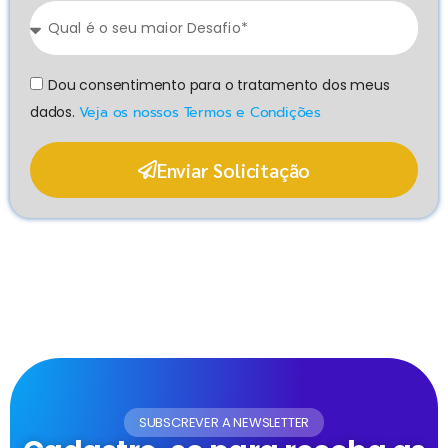
Dou consentimento para o tratamento dos meus
dados.
Veja os nossos Termos e Condições
Enviar Solicitação
SUBSCREVER A NEWSLETTER