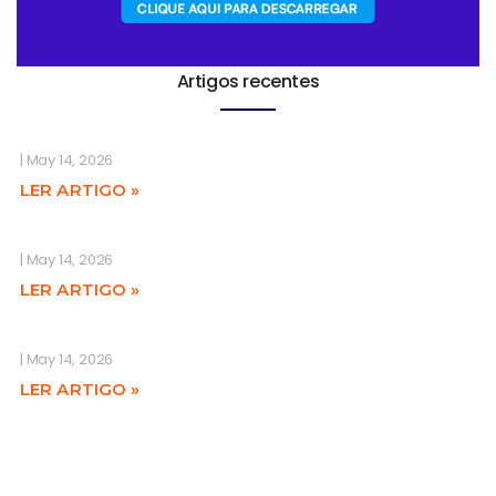
Artigos recentes
May 14, 2026
LER ARTIGO »
May 14, 2026
LER ARTIGO »
May 14, 2026
LER ARTIGO »