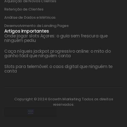
Aquisição de Novos Clientes
Retenção de Clientes
Análise de Dados e Métricas
Desenvolvimento de Landing Pages
Artigos importantes
Onde jogar slots Açores: o guia sem frescura que
ninguém pediu
Caça níqueis jackpot progressivo online: o mito do
ganho fácil que ninguém conta
Slots para telemóvel: o caos digital que ninguém te
conta
Copyright © 2024 Growth Marketing Todos os direitos
reservados.