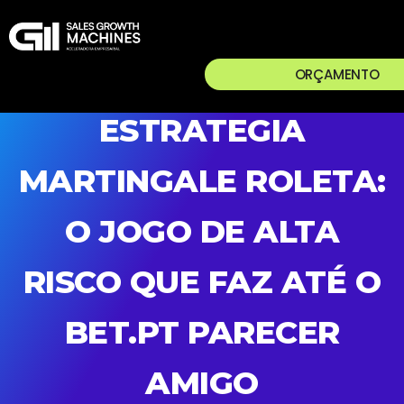
ORÇAMENTO
ESTRATEGIA
MARTINGALE ROLETA:
O JOGO DE ALTA
RISCO QUE FAZ ATÉ O
BET.PT PARECER
AMIGO