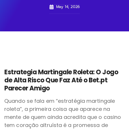
May 14, 2026
Estrategia Martingale Roleta: O Jogo
de Alta Risco Que Faz Até o Bet.pt
Parecer Amigo
Quando se fala em “estratégia martingale
roleta”, a primeira coisa que aparece na
mente de quem ainda acredita que o casino
tem coração altruísta é a promessa de