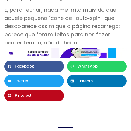
E, para fechar, nada me irrita mais do que
aquele pequeno ícone de “auto‑spin” que
desaparece assim que a página recarrega;
parece que foram feitos para nos fazer
perder tempo, não dinheiro.
Facebook
WhatsApp
Twitter
LinkedIn
Pinterest