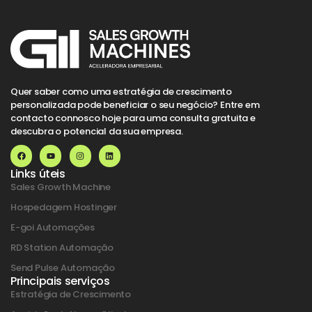
Quer saber como uma estratégia de crescimento
personalizada pode beneficiar o seu negócio? Entre em
contacto connosco hoje para uma consulta gratuita e
descubra o potencial da sua empresa.
Links úteis
Sales Growth Machine
Hospedagem Hostinger
E-goi Automações
RD Station Automação
Send Pulse Automação
Principais serviços
Estratégia de Crescimento