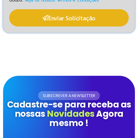
dados.
Veja os nossos Termos e Condições
Enviar Solicitação
SUBSCREVER A NEWSLETTER
Cadastre-se para receba as
nossas
Novidades
Agora
mesmo !