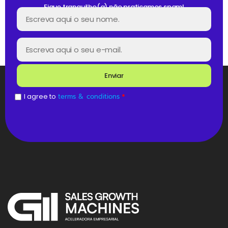
Fique tranquilho(a) não praticamos spam!
Enviar
I agree to
terms & conditions
*