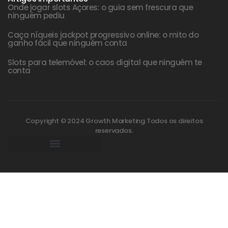
Onde jogar slots Açores: o guia sem frescura que
ninguém pediu
Caça níqueis jackpot progressivo online: o mito do
ganho fácil que ninguém conta
Slots para telemóvel: o caos digital que ninguém te
conta
Copyright © 2024 Growth Marketing Todos os direitos
reservados.