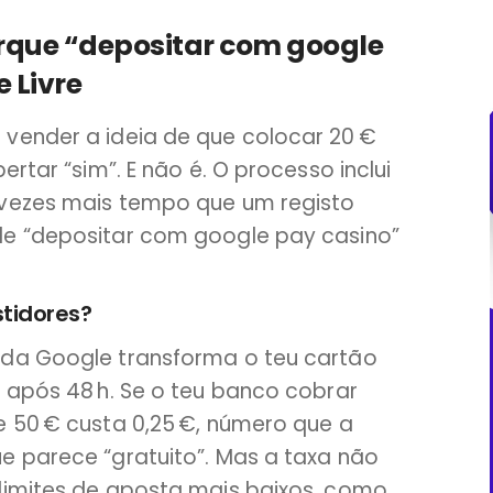
orque “depositar com google
 Livre
vender a ideia de que colocar 20 €
ertar “sim”. E não é. O processo inclui
 vezes mais tempo que um registo
de “depositar com google pay casino”
tidores?
 da Google transforma o teu cartão
 após 48 h. Se o teu banco cobrar
e 50 € custa 0,25 €, número que a
e parece “gratuito”. Mas a taxa não
limites de aposta mais baixos, como