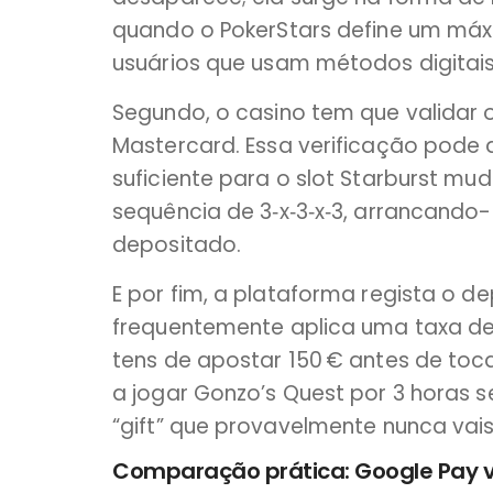
quando o PokerStars define um máx
usuários que usam métodos digitais
Segundo, o casino tem que validar o
Mastercard. Essa verificação pode
suficiente para o slot Starburst m
sequência de 3‑x‑3‑x‑3, arrancando-
depositado.
E por fim, a plataforma regista o 
frequentemente aplica uma taxa de r
tens de apostar 150 € antes de tocar
a jogar Gonzo’s Quest por 3 horas 
“gift” que provavelmente nunca vais
Comparação prática: Google Pay vs