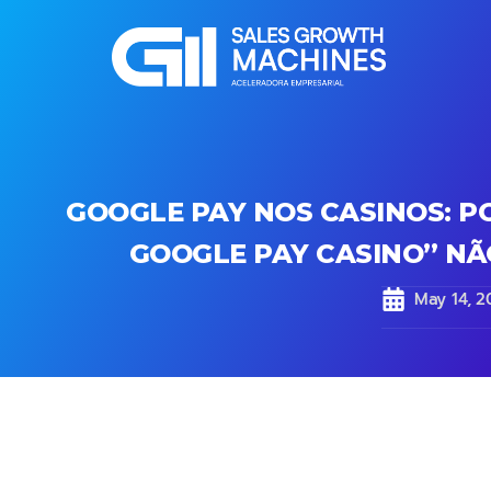
GOOGLE PAY NOS CASINOS: P
GOOGLE PAY CASINO” NÃO
May 14, 2