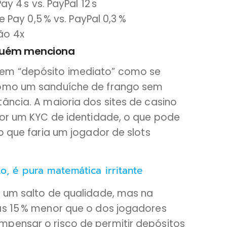
 4 s vs. PayPal 12 s
Pay 0,5 % vs. PayPal 0,3 %
ão 4x
nguém menciona
tem “depósito imediato” como se
como um sanduíche de frango sem
ância. A maioria dos sites de casino
por um KYC de identidade, o que pode
o que faria um jogador de slots
, é pura matemática irritante
e um salto de qualidade, mas na
as 15 % menor que o dos jogadores
pensar o risco de permitir depósitos