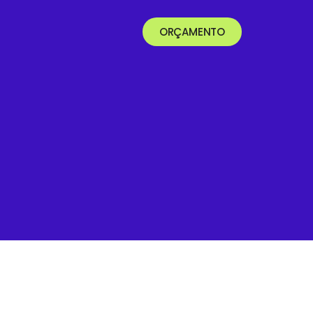
ORÇAMENTO