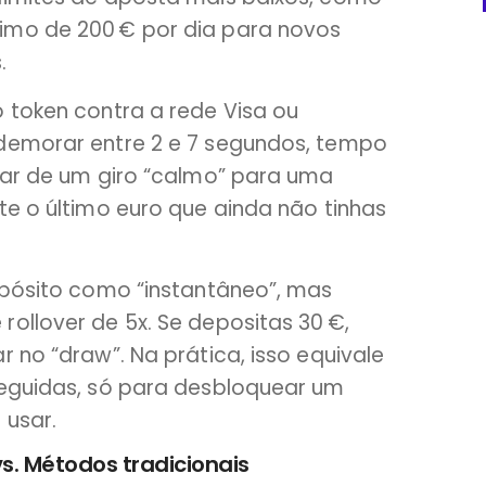
imo de 200 € por dia para novos
.
 token contra a rede Visa ou
 demorar entre 2 e 7 segundos, tempo
udar de um giro “calmo” para uma
te o último euro que ainda não tinhas
depósito como “instantâneo”, mas
ollover de 5x. Se depositas 30 €,
 no “draw”. Na prática, isso equivale
seguidas, só para desbloquear um
 usar.
. Métodos tradicionais