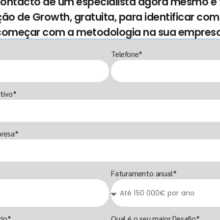
 contacto de um especialista agora mesmo 
ção de Growth, gratuita, para identificar co
começar com a metodologia na sua empresa
Telefone*
tivo*
resa*
Faturamento anual*
cio*
Qual é o seu maior Desafio*