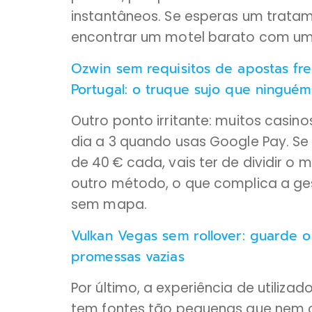
instantâneos. Se esperas um tratam
encontrar um motel barato com um
Ozwin sem requisitos de apostas fr
Portugal: o truque sujo que ninguém
Outro ponto irritante: muitos casin
dia a 3 quando usas Google Pay. Se 
de 40 € cada, vais ter de dividir 
outro método, o que complica a ge
sem mapa.
Vulkan Vegas sem rollover: guarde 
promessas vazias
Por último, a experiência de utiliz
tem fontes tão pequenas que nem o 