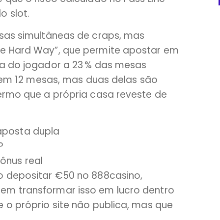
 slot.
esas simultâneas de craps, mas
he Hard Way”, que permite apostar em
ha do jogador a 23 % das mesas
, tem 12 mesas, mas duas delas são
termo que a própria casa reveste de
aposta dupla
P
ônus real
o depositar €50 no 888casino,
em transformar isso em lucro dentro
 o próprio site não publica, mas que