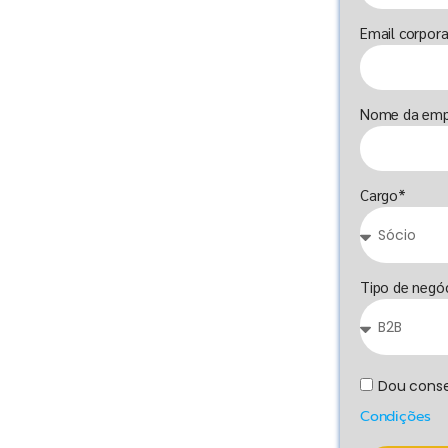
Email corpora
Nome da emp
Cargo*
Tipo de negó
Dou conse
Condições