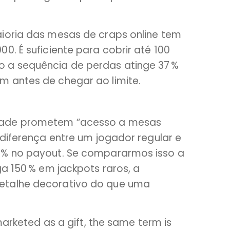
ioria das mesas de craps online tem
0. É suficiente para cobrir até 100
 a sequência de perdas atinge 37 %
 antes de chegar ao limite.
dade prometem “acesso a mesas
 diferença entre um jogador regular e
 % no payout. Se compararmos isso a
ga 150 % em jackpots raros, a
etalhe decorativo do que uma
marketed as a gift, the same term is