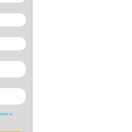
rmos e