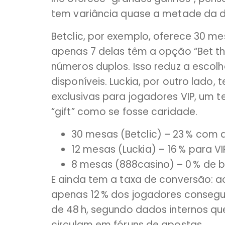
tem variância quase a metade da do
Betclic, por exemplo, oferece 30 m
apenas 7 delas têm a opção “Bet t
números duplos. Isso reduz a escol
disponíveis. Luckia, por outro lado
exclusivas para jogadores VIP, um 
“gift” como se fosse caridade.
30 mesas (Betclic) – 23 % com 
12 mesas (Luckia) – 16 % para VI
8 mesas (888casino) – 0 % de b
E ainda tem a taxa de conversão: a
apenas 12 % dos jogadores consegu
de 48 h, segundo dados internos que
circulam em fóruns de apostas.