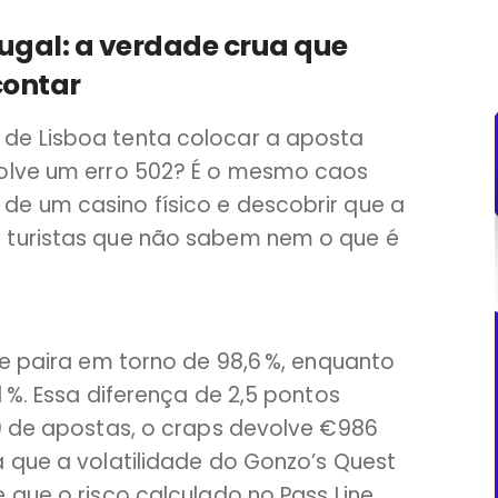
tugal: a verdade crua que
contar
de Lisboa tenta colocar a aposta
volve um erro 502? É o mesmo caos
e um casino físico e descobrir que a
 turistas que não sabem nem o que é
ne paira em torno de 98,6 %, enquanto
 %. Essa diferença de 2,5 pontos
00 de apostas, o craps devolve €986
a que a volatilidade do Gonzo’s Quest
 que o risco calculado no Pass Line