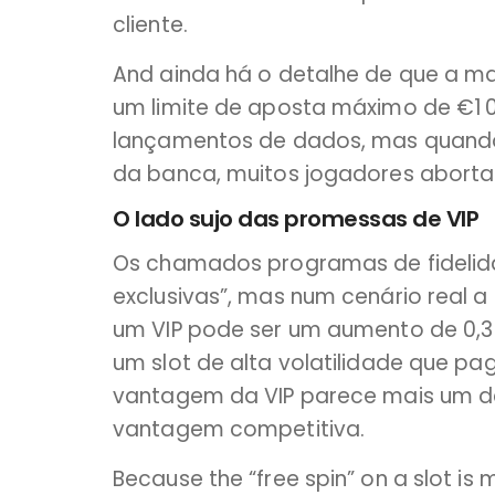
cliente.
And ainda há o detalhe de que a ma
um limite de aposta máximo de €1 00
lançamentos de dados, mas quando
da banca, muitos jogadores abortam
O lado sujo das promessas de VIP
Os chamados programas de fideli
exclusivas”, mas num cenário real a
um VIP pode ser um aumento de 0,3
um slot de alta volatilidade que pa
vantagem da VIP parece mais um d
vantagem competitiva.
Because the “free spin” on a slot is 