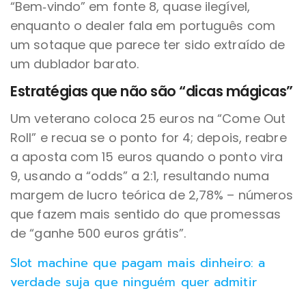
“Bem‑vindo” em fonte 8, quase ilegível,
enquanto o dealer fala em português com
um sotaque que parece ter sido extraído de
um dublador barato.
Estratégias que não são “dicas mágicas”
Um veterano coloca 25 euros na “Come Out
Roll” e recua se o ponto for 4; depois, reabre
a aposta com 15 euros quando o ponto vira
9, usando a “odds” a 2:1, resultando numa
margem de lucro teórica de 2,78% – números
que fazem mais sentido do que promessas
de “ganhe 500 euros grátis”.
Slot machine que pagam mais dinheiro: a
verdade suja que ninguém quer admitir