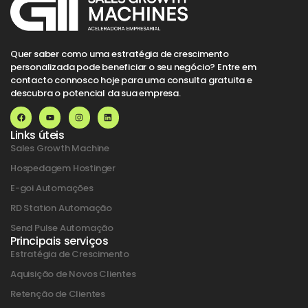
Quer saber como uma estratégia de crescimento
personalizada pode beneficiar o seu negócio? Entre em
contacto connosco hoje para uma consulta gratuita e
descubra o potencial da sua empresa.
Links úteis
Sales Growth Machine
Hospedagem Hostinger
E-goi Automações
RD Station Automação
Send Pulse Automação
Principais serviços
Estratégia de Crescimento
Aquisição de Novos Clientes
Retenção de Clientes