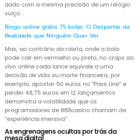
dado com a mesma precisão de um relógio
suíço.
Bingo online grátis 75 bolas: O Despertar da
Realidade que Ninguém Quer Ver
Mas, ao contrário da roleta, onde a bola
pode cair em vermelho ou preto, no craps ao
vivo online cada lance equivale a uma
decisão de vida ou morte financeira; por
exemplo, apostar 50 euros no “Pass Line” e
perder 48,75 euros em 12 lançamentos
demonstra a volatilidade que os
programadores de 888casino chamam de
“experiência imersiva”.
As engrenagens ocultas por trás da
mesa digital