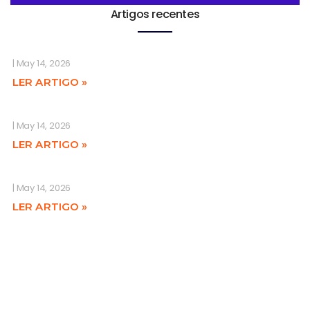
Artigos recentes
May 14, 2026
LER ARTIGO »
May 14, 2026
LER ARTIGO »
May 14, 2026
LER ARTIGO »