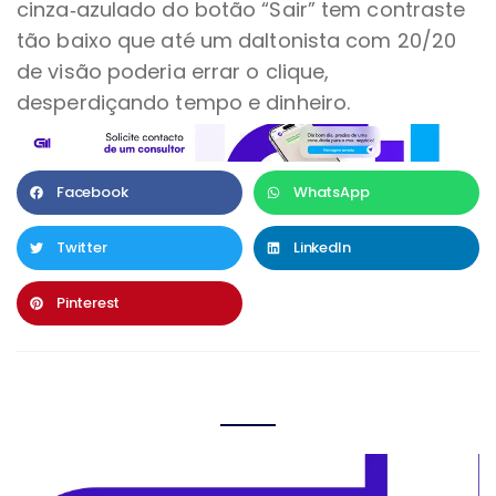
cinza‑azulado do botão “Sair” tem contraste
tão baixo que até um daltonista com 20/20
de visão poderia errar o clique,
desperdiçando tempo e dinheiro.
Facebook
WhatsApp
Twitter
LinkedIn
Pinterest