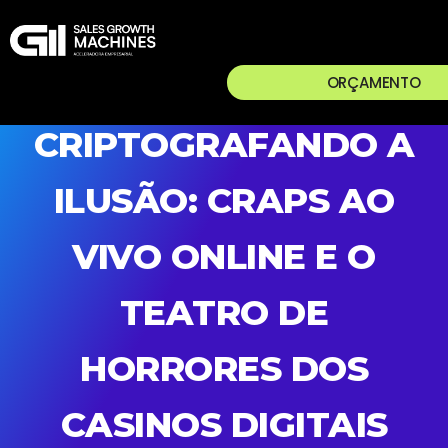
ORÇAMENTO
CRIPTOGRAFANDO A
ILUSÃO: CRAPS AO
VIVO ONLINE E O
TEATRO DE
HORRORES DOS
CASINOS DIGITAIS