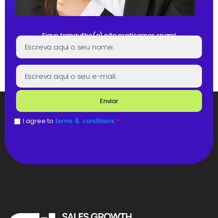
Fique tranquilho(a) não praticamos spam!
Enviar
I agree to
terms & conditions
*