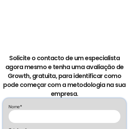
Solicite o contacto de um especialista
agora mesmo e tenha uma avaliação de
Growth, gratuita, para identificar como
pode começar com a metodologia na sua
empresa.
Nome*