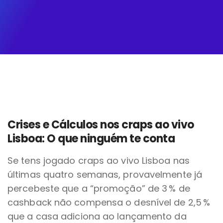
Crises e Cálculos nos craps ao vivo
Lisboa: O que ninguém te conta
Se tens jogado craps ao vivo Lisboa nas
últimas quatro semanas, provavelmente já
percebeste que a “promoção” de 3 % de
cashback não compensa o desnível de 2,5 %
que a casa adiciona ao lançamento da