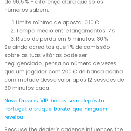
de 96,5 % – diferença clara que só os
números sabem.
Limite mínimo de aposta: 0,10 €
Tempo médio entre lançamentos: 7 s
Risco de perda em 5 minutos: 30 %
Se ainda acreditas que 1 % de comissão
sobre as tuas vitórias pode ser
negligenciado, pensa no número de vezes
que um jogador com 200 € de banca acaba
com metade desse valor após 12 sessões de
30 minutos cada.
Nova Dreams VIP bónus sem depósito
Portugal: o truque barato que ninguém
revelou
Because the dealer’s cadence influences the