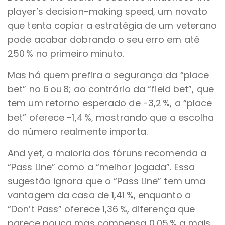
player’s decision-making speed, um novato
que tenta copiar a estratégia de um veterano
pode acabar dobrando o seu erro em até
250 % no primeiro minuto.
Mas há quem prefira a segurança da “place
bet” no 6 ou 8; ao contrário da “field bet”, que
tem um retorno esperado de -3,2 %, a “place
bet” oferece -1,4 %, mostrando que a escolha
do número realmente importa.
And yet, a maioria dos fóruns recomenda a
“Pass Line” como a “melhor jogada”. Essa
sugestão ignora que o “Pass Line” tem uma
vantagem da casa de 1,41 %, enquanto a
“Don’t Pass” oferece 1,36 %, diferença que
parece pouca mas compensa 0,05 % a mais