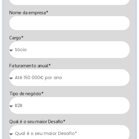
Nome da empresa*
Cargo*
Faturamento anual*
Tipo de negócio*
Qual é o seu maior Desafio*