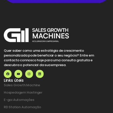
Quer saber como uma estratégia de crescimento
personalizada pode beneficiar o seu negócio? Entre em
contacto connosco hoje para uma consulta gratuita e
descubra o potencial da sua empresa.
Links úteis
Sales Growth Machine
Hospedagem Hostinger
E-goi Automações
RD Station Automação