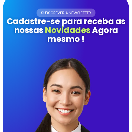
SUBSCREVER A NEWSLETTER
Cadastre-se para receba as
nossas
Novidades
Agora
mesmo !