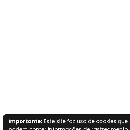
Importante:
Este site faz uso de cookies que
podem conter informações de rastreamento