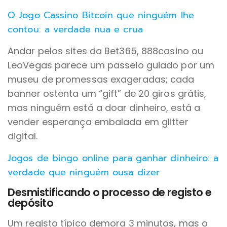
O Jogo Cassino Bitcoin que ninguém lhe
contou: a verdade nua e crua
Andar pelos sites da Bet365, 888casino ou
LeoVegas parece um passeio guiado por um
museu de promessas exageradas; cada
banner ostenta um “gift” de 20 giros grátis,
mas ninguém está a doar dinheiro, está a
vender esperança embalada em glitter
digital.
Jogos de bingo online para ganhar dinheiro: a
verdade que ninguém ousa dizer
Desmistificando o processo de registo e
depósito
Um registo típico demora 3 minutos, mas o