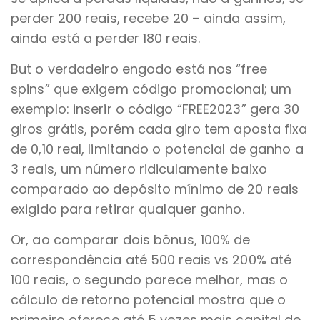
perder 200 reais, recebe 20 – ainda assim,
ainda está a perder 180 reais.
But o verdadeiro engodo está nos “free
spins” que exigem código promocional; um
exemplo: inserir o código “FREE2023” gera 30
giros grátis, porém cada giro tem aposta fixa
de 0,10 real, limitando o potencial de ganho a
3 reais, um número ridiculamente baixo
comparado ao depósito mínimo de 20 reais
exigido para retirar qualquer ganho.
Or, ao comparar dois bônus, 100% de
correspondência até 500 reais vs 200% até
100 reais, o segundo parece melhor, mas o
cálculo de retorno potencial mostra que o
primeiro oferece até 5 vezes mais capital de