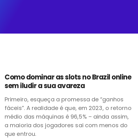
Como dominar as slots no Brazil online
sem iludir a sua avareza
Primeiro, esqueça a promessa de “ganhos
fáceis”. A realidade é que, em 2023, o retorno
médio das máquinas é 96,5% – ainda assim,
a maioria dos jogadores sai com menos do
que entrou.