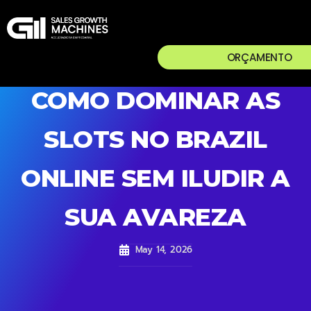
ORÇAMENTO
COMO DOMINAR AS
SLOTS NO BRAZIL
ONLINE SEM ILUDIR A
SUA AVAREZA
May 14, 2026