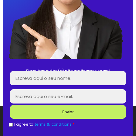
Fique tranquilho(a) não praticamos spam!
Enviar
I agree to
terms & conditions
*