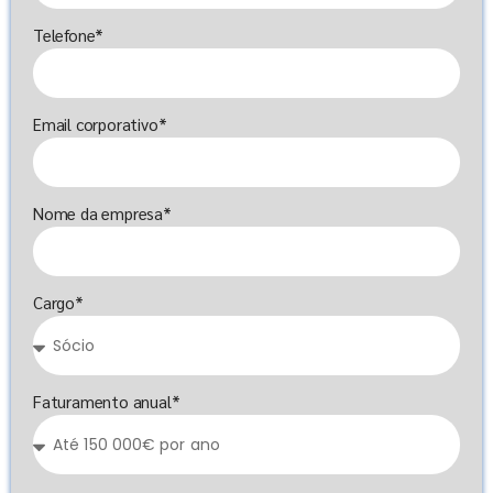
Telefone*
Email corporativo*
Nome da empresa*
Cargo*
Faturamento anual*