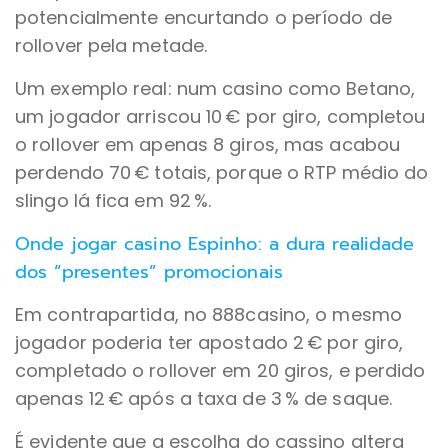
potencialmente encurtando o período de
rollover pela metade.
Um exemplo real: num casino como Betano,
um jogador arriscou 10 € por giro, completou
o rollover em apenas 8 giros, mas acabou
perdendo 70 € totais, porque o RTP médio do
slingo lá fica em 92 %.
Onde jogar casino Espinho: a dura realidade
dos “presentes” promocionais
Em contrapartida, no 888casino, o mesmo
jogador poderia ter apostado 2 € por giro,
completado o rollover em 20 giros, e perdido
apenas 12 € após a taxa de 3 % de saque.
É evidente que a escolha do cassino altera