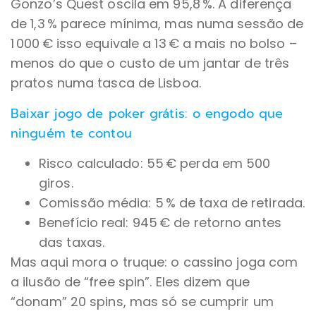
Gonzo’s Quest oscila em 95,8 %. A diferença
de 1,3 % parece mínima, mas numa sessão de
1 000 € isso equivale a 13 € a mais no bolso –
menos do que o custo de um jantar de três
pratos numa tasca de Lisboa.
Baixar jogo de poker grátis: o engodo que
ninguém te contou
Risco calculado: 55 € perda em 500
giros.
Comissão média: 5 % de taxa de retirada.
Benefício real: 945 € de retorno antes
das taxas.
Mas aqui mora o truque: o cassino joga com
a ilusão de “free spin”. Eles dizem que
“donam” 20 spins, mas só se cumprir um