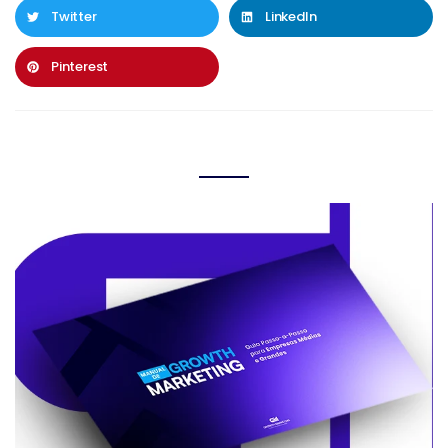
Twitter
LinkedIn
Pinterest