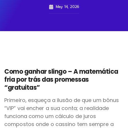
May 14, 2026
Como ganhar slingo – A matemática
fria por trás das promessas
“gratuitas”
Primeiro, esqueça a ilusão de que um bônus
“VIP” vai encher a sua conta; a realidade
funciona como um cálculo de juros
compostos onde o cassino tem sempre a