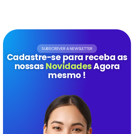
SUBSCREVER A NEWSLETTER
Cadastre-se para receba as
nossas
Novidades
Agora
mesmo !