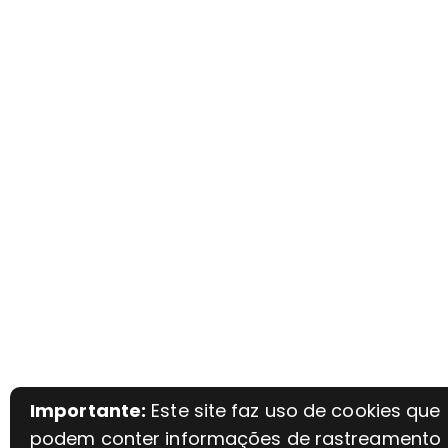
Importante:
Este site faz uso de cookies que
podem conter informações de rastreamento