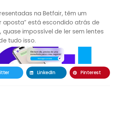
presentadas na Betfair, têm um
ar aposta” está escondido atrás de
 quase impossível de ler sem lentes
de tudo isso.
itter
LinkedIn
Pinterest