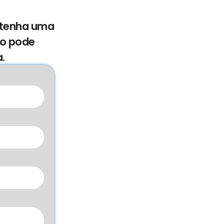
e tenha uma
mo pode
.