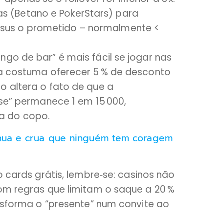
s (Betano e PokerStars) para
rsus o prometido – normalmente <
go de bar” é mais fácil se jogar nas
sa costuma oferecer 5 % de desconto
o altera o fato de que a
use” permanece 1 em 15 000,
a do copo.
 nua e crua que ninguém tem coragem
o cards grátis, lembre‑se: casinos não
com regras que limitam o saque a 20 %
ansforma o “presente” num convite ao