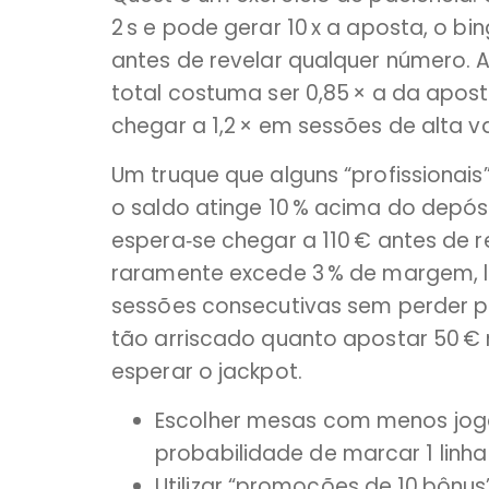
2 s e pode gerar 10 x a aposta, o bi
antes de revelar qualquer número. A
total costuma ser 0,85 × a da apos
chegar a 1,2 × em sessões de alta v
Um truque que alguns “profissionais
o saldo atinge 10 % acima do depósit
espera‑se chegar a 110 € antes de r
raramente excede 3 % de margem, lo
sessões consecutivas sem perder pa
tão arriscado quanto apostar 50 € 
esperar o jackpot.
Escolher mesas com menos joga
probabilidade de marcar 1 linha 
Utilizar “promoções de 10 bônus” 