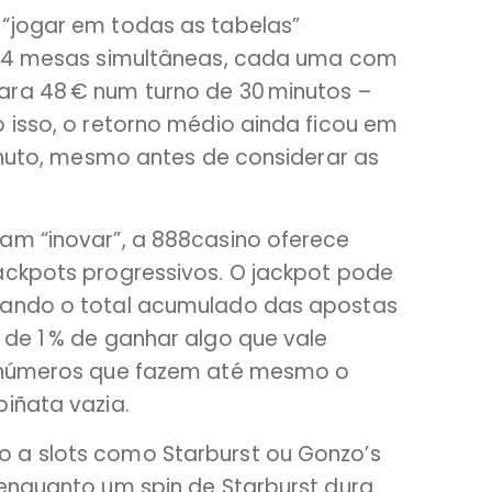
“jogar em todas as tabelas”
em 4 mesas simultâneas, cada uma com
ara 48 € num turno de 30 minutos –
 isso, o retorno médio ainda ficou em
minuto, mesmo antes de considerar as
am “inovar”, a 888casino oferece
ackpots progressivos. O jackpot pode
uando o total acumulado das apostas
 de 1 % de ganhar algo que vale
– números que fazem até mesmo o
iñata vazia.
 a slots como Starburst ou Gonzo’s
 enquanto um spin de Starburst dura