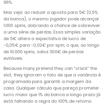
96%.
Mas veja: ao reduzir a aposta para 5€ (0,5%
da banca), o mesmo jogador pode alcançar
1.000 spins, dobrando a chance de sobreviver
a uma série de perdas. Essa simples variação
de 5€ altera a expectativa de lucro de
-0,05€ para -0,02€ por spin, o que, ao longo
de 10.000 spins, salva 300€ de perdas
evitáveis.
Because many pretend they can “crack” the
slot, they ignoram o fato de que a variância é
programada para garantir a margem da
casa. Qualquer cálculo que pareça prometer
lucro maior que 1% da banca a longo prazo já
está falhando a regra do 100% de retorno