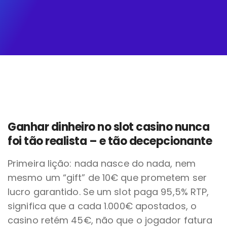
Ganhar dinheiro no slot casino nunca
foi tão realista – e tão decepcionante
Primeira lição: nada nasce do nada, nem
mesmo um “gift” de 10€ que prometem ser
lucro garantido. Se um slot paga 95,5% RTP,
significa que a cada 1.000€ apostados, o
casino retém 45€, não que o jogador fatura