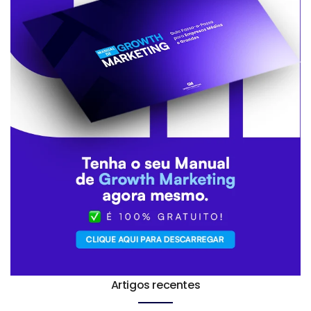
Artigos recentes