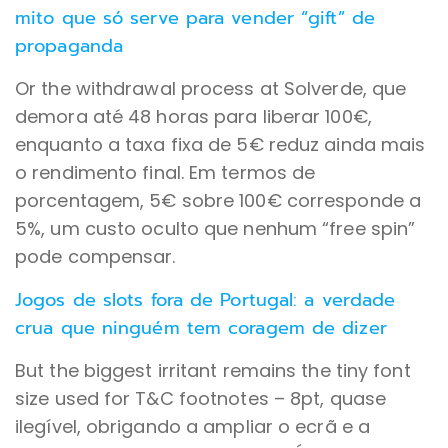
mito que só serve para vender “gift” de
propaganda
Or the withdrawal process at Solverde, que
demora até 48 horas para liberar 100€,
enquanto a taxa fixa de 5€ reduz ainda mais
o rendimento final. Em termos de
porcentagem, 5€ sobre 100€ corresponde a
5%, um custo oculto que nenhum “free spin”
pode compensar.
Jogos de slots fora de Portugal: a verdade
crua que ninguém tem coragem de dizer
But the biggest irritant remains the tiny font
size used for T&C footnotes – 8pt, quase
ilegível, obrigando a ampliar o ecrã e a