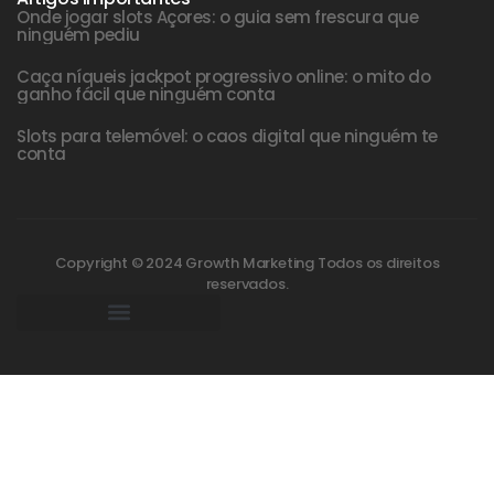
Onde jogar slots Açores: o guia sem frescura que
ninguém pediu
Caça níqueis jackpot progressivo online: o mito do
ganho fácil que ninguém conta
Slots para telemóvel: o caos digital que ninguém te
conta
Copyright © 2024 Growth Marketing Todos os direitos
reservados.