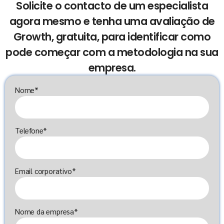
Solicite o contacto de um especialista
agora mesmo e tenha uma avaliação de
Growth, gratuita, para identificar como
pode começar com a metodologia na sua
empresa.
Nome*
Telefone*
Email corporativo*
Nome da empresa*