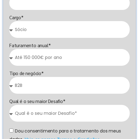
Cargo*
Faturamento anual*
Tipo de negócio*
Qual é o seu maior Desafio*
Dou consentimento para o tratamento dos meus