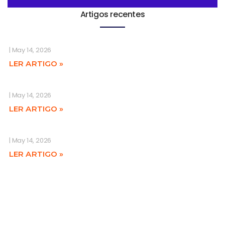
Artigos recentes
May 14, 2026
LER ARTIGO »
May 14, 2026
LER ARTIGO »
May 14, 2026
LER ARTIGO »