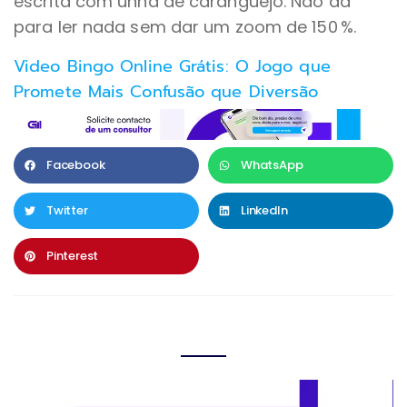
escrita com unha de caranguejo. Não dá
para ler nada sem dar um zoom de 150 %.
Video Bingo Online Grátis: O Jogo que
Promete Mais Confusão que Diversão
Facebook
WhatsApp
Twitter
LinkedIn
Pinterest