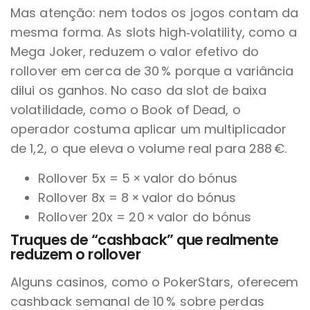
Mas atenção: nem todos os jogos contam da
mesma forma. As slots high‑volatility, como a
Mega Joker, reduzem o valor efetivo do
rollover em cerca de 30 % porque a variância
dilui os ganhos. No caso da slot de baixa
volatilidade, como o Book of Dead, o
operador costuma aplicar um multiplicador
de 1,2, o que eleva o volume real para 288 €.
Rollover 5x = 5 × valor do bónus
Rollover 8x = 8 × valor do bónus
Rollover 20x = 20 × valor do bónus
Truques de “cashback” que realmente
reduzem o rollover
Alguns casinos, como o PokerStars, oferecem
cashback semanal de 10 % sobre perdas