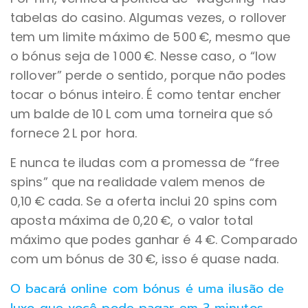
tabelas do casino. Algumas vezes, o rollover
tem um limite máximo de 500 €, mesmo que
o bónus seja de 1 000 €. Nesse caso, o “low
rollover” perde o sentido, porque não podes
tocar o bónus inteiro. É como tentar encher
um balde de 10 L com uma torneira que só
fornece 2 L por hora.
E nunca te iludas com a promessa de “free
spins” que na realidade valem menos de
0,10 € cada. Se a oferta inclui 20 spins com
aposta máxima de 0,20 €, o valor total
máximo que podes ganhar é 4 €. Comparado
com um bónus de 30 €, isso é quase nada.
O bacará online com bónus é uma ilusão de