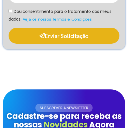
Dou consentimento para o tratamento dos meus
dados.
Veja os nossos Termos e Condições
Enviar Solicitação
SUBSCREVER A NEWSLETTER
Cadastre-se para receba as
nossas
Novidades
Agora