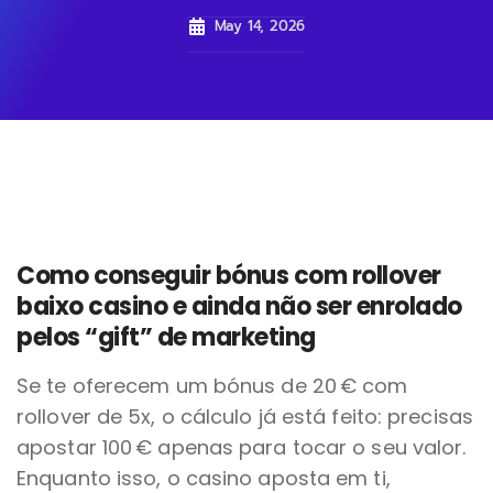
May 14, 2026
Como conseguir bónus com rollover
baixo casino e ainda não ser enrolado
pelos “gift” de marketing
Se te oferecem um bónus de 20 € com
rollover de 5x, o cálculo já está feito: precisas
apostar 100 € apenas para tocar o seu valor.
Enquanto isso, o casino aposta em ti,