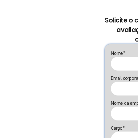
Solicite o
avalia
Nome*
Email corpora
Nome da emp
Cargo*