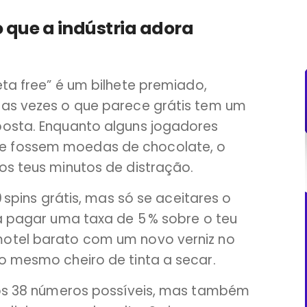
o que a indústria adora
eta free” é um bilhete premiado,
das vezes o que parece grátis tem um
posta. Enquanto alguns jogadores
e fossem moedas de chocolate, o
os teus minutos de distração.
0 spins grátis, mas só se aceitares o
 a pagar uma taxa de 5 % sobre o teu
motel barato com um novo verniz no
o mesmo cheiro de tinta a secar.
 nos 38 números possíveis, mas também