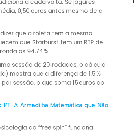
diciona a cada volta. Se jogares
média, 0,50 euros antes mesmo de a
m dizer que a roleta tem a mesma
quecem que Starburst tem um RTP de
 ronda os 94,74 %.
 numa sessão de 20‑rodadas, o cálculo
ada) mostra que a diferença de 1,5 %
s por sessão, o que soma 15 euros ao
o PT: A Armadilha Matemática que Não
sicologia do “free spin” funciona