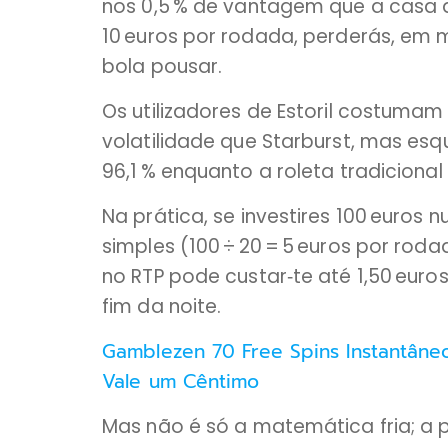
nos 0,5 % de vantagem que a casa a
10 euros por rodada, perderás, em 
bola pousar.
Os utilizadores de Estoril costuma
volatilidade que Starburst, mas es
96,1 % enquanto a roleta tradicional
Na prática, se investires 100 euros
simples (100 ÷ 20 = 5 euros por rod
no RTP pode custar‑te até 1,50 euro
fim da noite.
Gamblezen 70 Free Spins Instantâne
Vale um Cêntimo
Mas não é só a matemática fria; a p