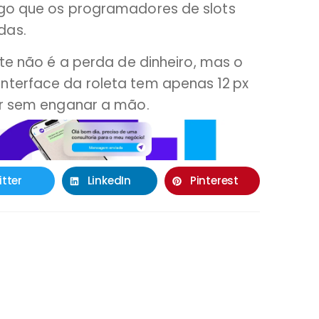
lgo que os programadores de slots
das.
nte não é a perda de dinheiro, mas o
nterface da roleta tem apenas 12 px
car sem enganar a mão.
itter
LinkedIn
Pinterest