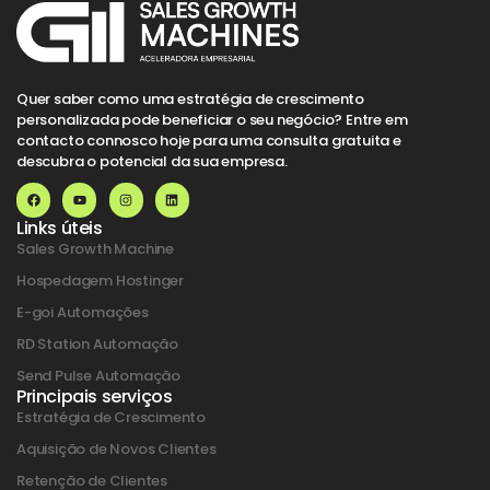
Quer saber como uma estratégia de crescimento
personalizada pode beneficiar o seu negócio? Entre em
contacto connosco hoje para uma consulta gratuita e
descubra o potencial da sua empresa.
Links úteis
Sales Growth Machine
Hospedagem Hostinger
E-goi Automações
RD Station Automação
Send Pulse Automação
Principais serviços
Estratégia de Crescimento
Aquisição de Novos Clientes
Retenção de Clientes