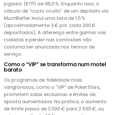
jogador (RTP) de 96,0 %. Enquanto isso, o
cálculo de “custo oculto” de um depósito via
MuchBetter inclui uma taxa de 1,5 %
(aproximadamente 3 € por cada 200 €
depositados). A diferença entre ganhar nas
rodadas e perder nas comissões não
costuma ser anunciada nos termos de
serviço.
Como o “VIP” se transforma num motel
barato
Os programas de fidelidade mais
vangloriosos, como o “VIP” de PokerStars,
prometem salas exclusivas e limites de
aposta aumentados. Na prática, o aumento
de limite passa de 2 000 € para 2 500 €, ou