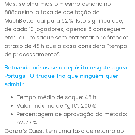
Mas, se olharmos o mesmo cenário no
888casino, a taxa de aceitação do
MuchBetter cai para 62 %. Isto significa que,
de cada 10 jogadores, apenas 6 conseguem
efetuar um saque sem enfrentar o “cómodo”
atraso de 48 h que a casa considera “tempo
de processamento”.
Betpanda bónus sem depósito resgate agora
Portugal: O truque frio que ninguém quer
admitir
Tempo médio de saque: 48 h
Valor máximo de “gift”: 200 €
Percentagem de aprovação do método:
62‑73 %
Gonzo’s Quest tem uma taxa de retorno ao