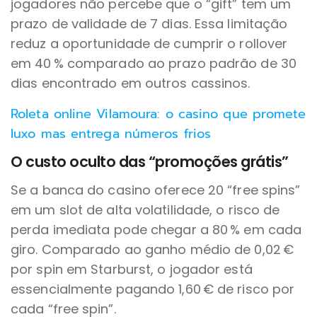
jogadores não percebe que o “gift” tem um
prazo de validade de 7 dias. Essa limitação
reduz a oportunidade de cumprir o rollover
em 40 % comparado ao prazo padrão de 30
dias encontrado em outros cassinos.
Roleta online Vilamoura: o casino que promete
luxo mas entrega números frios
O custo oculto das “promoções grátis”
Se a banca do casino oferece 20 “free spins”
em um slot de alta volatilidade, o risco de
perda imediata pode chegar a 80 % em cada
giro. Comparado ao ganho médio de 0,02 €
por spin em Starburst, o jogador está
essencialmente pagando 1,60 € de risco por
cada “free spin”.