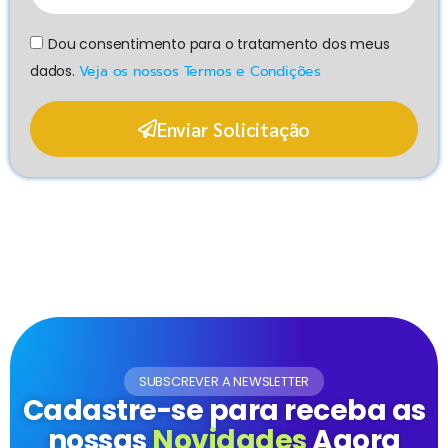
Dou consentimento para o tratamento dos meus
dados.
Veja os nossos Termos e Condições
Enviar Solicitação
SUBSCREVER A NEWSLETTER
Cadastre-se para receba as
nossas
Novidades
Agora