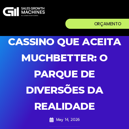
ORÇAMENTO
CASSINO QUE ACEITA
MUCHBETTER: O
PARQUE DE
DIVERSÕES DA
REALIDADE
May 14, 2026