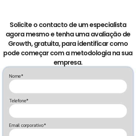
Solicite o contacto de um especialista
agora mesmo e tenha uma avaliação de
Growth, gratuita, para identificar como
pode começar com a metodologia na sua
empresa.
Nome*
Telefone*
Email corporativo*