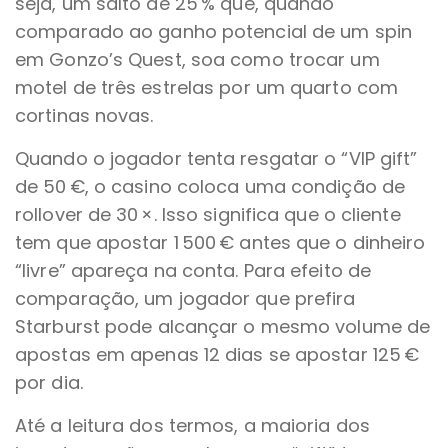
seja, um salto de 25 % que, quando
comparado ao ganho potencial de um spin
em Gonzo’s Quest, soa como trocar um
motel de três estrelas por um quarto com
cortinas novas.
Quando o jogador tenta resgatar o “VIP gift”
de 50 €, o casino coloca uma condição de
rollover de 30 ×. Isso significa que o cliente
tem que apostar 1 500 € antes que o dinheiro
“livre” apareça na conta. Para efeito de
comparação, um jogador que prefira
Starburst pode alcançar o mesmo volume de
apostas em apenas 12 dias se apostar 125 €
por dia.
Até a leitura dos termos, a maioria dos