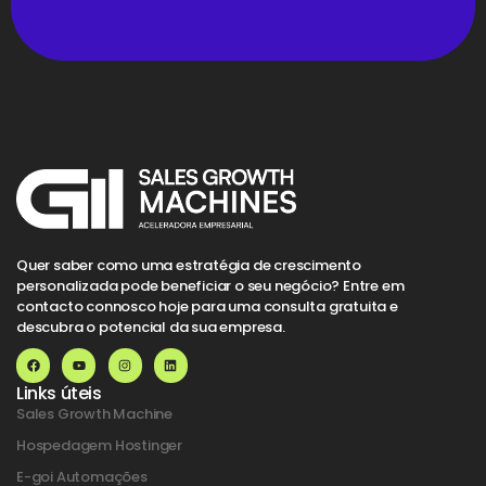
Quer saber como uma estratégia de crescimento
personalizada pode beneficiar o seu negócio? Entre em
contacto connosco hoje para uma consulta gratuita e
descubra o potencial da sua empresa.
Links úteis
Sales Growth Machine
Hospedagem Hostinger
E-goi Automações