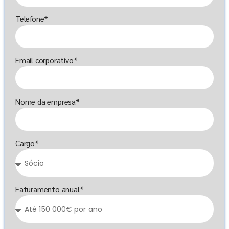
Telefone*
Email corporativo*
Nome da empresa*
Cargo*
Faturamento anual*