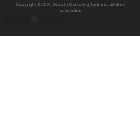
Copyright © 2024 Growth Marketing Todos os direitos
reservados.