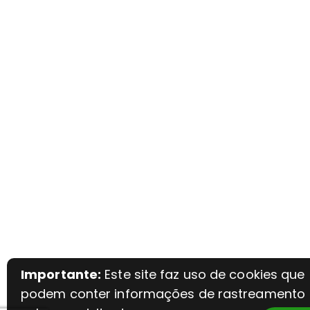
Importante:
Este site faz uso de cookies que
podem conter informações de rastreamento