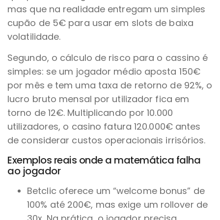
mas que na realidade entregam um simples
cupão de 5€ para usar em slots de baixa
volatilidade.
Segundo, o cálculo de risco para o cassino é
simples: se um jogador médio aposta 150€
por mês e tem uma taxa de retorno de 92%, o
lucro bruto mensal por utilizador fica em
torno de 12€. Multiplicando por 10.000
utilizadores, o casino fatura 120.000€ antes
de considerar custos operacionais irrisórios.
Exemplos reais onde a matemática falha
ao jogador
Betclic oferece um “welcome bonus” de
100% até 200€, mas exige um rollover de
30x. Na prática, o jogador precisa