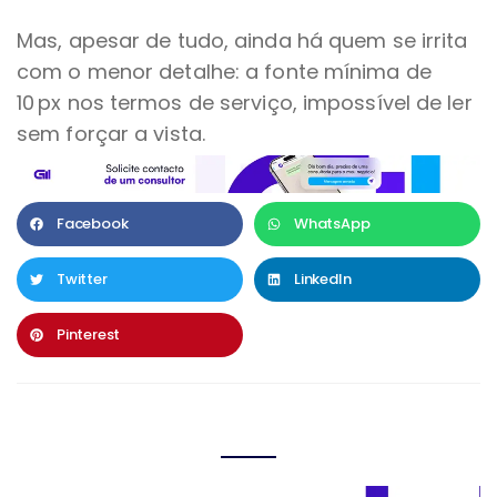
Mas, apesar de tudo, ainda há quem se irrita
com o menor detalhe: a fonte mínima de
10 px nos termos de serviço, impossível de ler
sem forçar a vista.
Facebook
WhatsApp
Twitter
LinkedIn
Pinterest