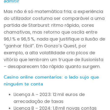
admitir
Mas não é só matemática fria; a experiência
do utilizador costuma ser comparável a uma
partida de Starburst: ritmo rápido, cores
chamativas, mas retorno que oscila entre
96,1 % e 96,5 %, nada que justifique a ilusão de
“ganhar fácil”. Em Gonzo’s Quest, por
exemplo, a alta volatilidade cria picos de
vitória que lembram um truque de ilusionista
– desaparecem tão rápido quanto surgem.
Casino online comentarios: o lado sujo que
ninguém te conta
Licença A – 2023: 12 mil euros de
arrecadação de taxas
Licença B – 2024: 1,8 mil novas contas