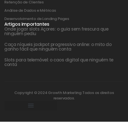
Retenção de Clientes
Análise de Dados e Métricas
Desenvolvimento de Landing Pages
Artigos importantes
Onde jogar slots Açores: o guia sem frescura que
ninguém pediu
Caça níqueis jackpot progressivo online: o mito do
ganho fácil que ninguém conta
Slots para telemóvel: o caos digital que ninguém te
conta
Copyright © 2024 Growth Marketing Todos os direitos
reservados.