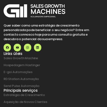
Quer saber como uma estratégia de crescimento
personalizada pode beneficiar o seu negócio? Entre em
contacto connosco hoje para uma consulta gratuita e
descubra o potencial da sua empresa.
Links úteis
Sales Growth Machine
Hospedagem Hostinger
E-goi Automações
RD Station Automação
Send Pulse Automação
Principais serviços
Estratégia de Crescimento
Aquisição de Novos Clientes