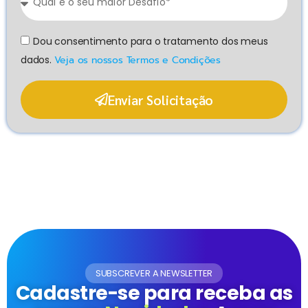
Dou consentimento para o tratamento dos meus
dados.
Veja os nossos Termos e Condições
Enviar Solicitação
SUBSCREVER A NEWSLETTER
Cadastre-se para receba as