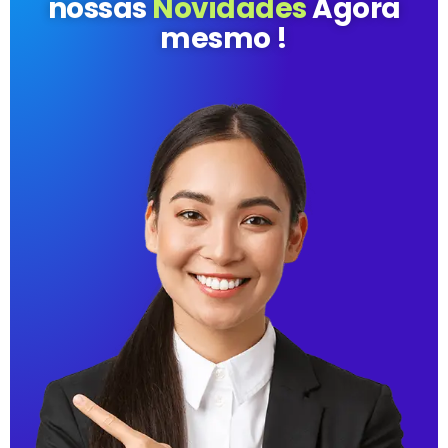
nossas
Novidades
Agora
mesmo !