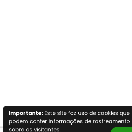
Importante:
Este site faz uso de cookies que
podem conter informações de rastreamento
sobre os visitantes.