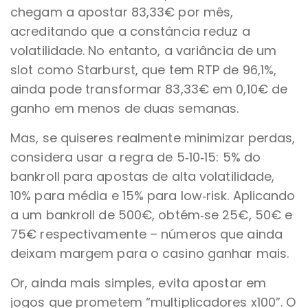
chegam a apostar 83,33€ por mês,
acreditando que a constância reduz a
volatilidade. No entanto, a variância de um
slot como Starburst, que tem RTP de 96,1%,
ainda pode transformar 83,33€ em 0,10€ de
ganho em menos de duas semanas.
Mas, se quiseres realmente minimizar perdas,
considera usar a regra de 5‑10‑15: 5% do
bankroll para apostas de alta volatilidade,
10% para média e 15% para low‑risk. Aplicando
a um bankroll de 500€, obtém‑se 25€, 50€ e
75€ respectivamente – números que ainda
deixam margem para o casino ganhar mais.
Or, ainda mais simples, evita apostar em
jogos que prometem “multiplicadores x100”. O