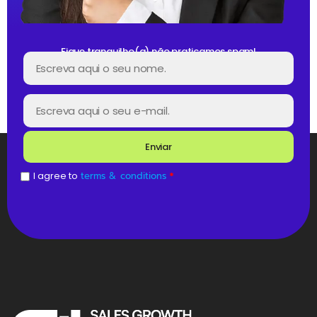
Fique tranquilho(a) não praticamos spam!
Enviar
I agree to
terms & conditions
*