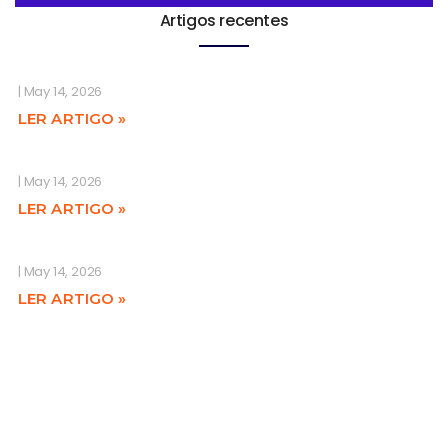
Artigos recentes
May 14, 2026
LER ARTIGO »
May 14, 2026
LER ARTIGO »
May 14, 2026
LER ARTIGO »