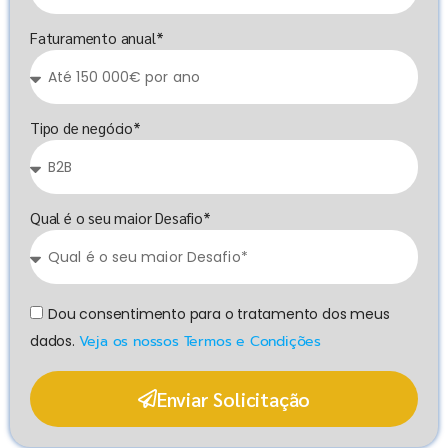
Faturamento anual*
Tipo de negócio*
Qual é o seu maior Desafio*
Dou consentimento para o tratamento dos meus
dados.
Veja os nossos Termos e Condições
Enviar Solicitação