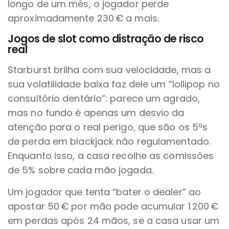
longo de um mês, o jogador perde
aproximadamente 230 € a mais.
Jogos de slot como distração de risco
real
Starburst brilha com sua velocidade, mas a
sua volatilidade baixa faz dele um “lollipop no
consultório dentário”: parece um agrado,
mas no fundo é apenas um desvio da
atenção para o real perigo, que são os 5ªs
de perda em blackjack não regulamentado.
Enquanto isso, a casa recolhe as comissões
de 5% sobre cada mão jogada.
Um jogador que tenta “bater o dealer” ao
apostar 50 € por mão pode acumular 1 200 €
em perdas após 24 mãos, se a casa usar um