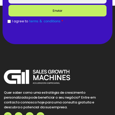
Enviar
I agree to
terms & conditions
*
Quer saber como uma estratégia de crescimento
personalizada pode beneficiar o seu negócio? Entre em
contacto connosco hoje para uma consulta gratuita e
descubra o potencial da sua empresa.