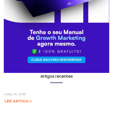
Artigos recentes
May 14, 2026
LER ARTIGO »