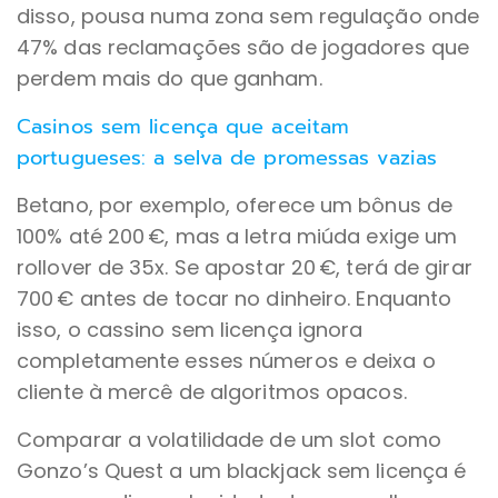
disso, pousa numa zona sem regulação onde
47% das reclamações são de jogadores que
perdem mais do que ganham.
Casinos sem licença que aceitam
portugueses: a selva de promessas vazias
Betano, por exemplo, oferece um bônus de
100% até 200 €, mas a letra miúda exige um
rollover de 35x. Se apostar 20 €, terá de girar
700 € antes de tocar no dinheiro. Enquanto
isso, o cassino sem licença ignora
completamente esses números e deixa o
cliente à mercê de algoritmos opacos.
Comparar a volatilidade de um slot como
Gonzo’s Quest a um blackjack sem licença é