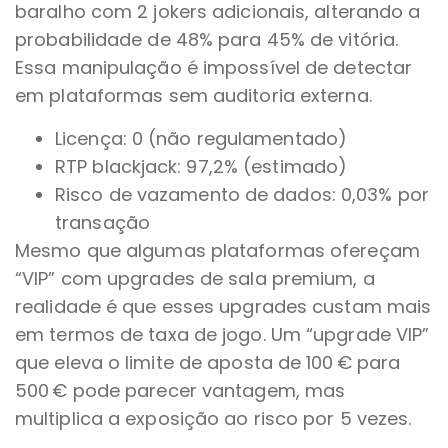
baralho com 2 jokers adicionais, alterando a
probabilidade de 48% para 45% de vitória.
Essa manipulação é impossível de detectar
em plataformas sem auditoria externa.
Licença: 0 (não regulamentado)
RTP blackjack: 97,2% (estimado)
Risco de vazamento de dados: 0,03% por
transação
Mesmo que algumas plataformas ofereçam
“VIP” com upgrades de sala premium, a
realidade é que esses upgrades custam mais
em termos de taxa de jogo. Um “upgrade VIP”
que eleva o limite de aposta de 100 € para
500 € pode parecer vantagem, mas
multiplica a exposição ao risco por 5 vezes.