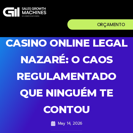
ORÇAMENTO
CASINO ONLINE LEGAL
NAZARÉ: O CAOS
REGULAMENTADO
QUE NINGUÉM TE
CONTOU
May 14, 2026