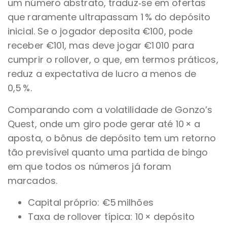
um número abstrato, traduz‑se em ofertas
que raramente ultrapassam 1 % do depósito
inicial. Se o jogador deposita €100, pode
receber €101, mas deve jogar €1 010 para
cumprir o rollover, o que, em termos práticos,
reduz a expectativa de lucro a menos de
0,5 %.
Comparando com a volatilidade de Gonzo’s
Quest, onde um giro pode gerar até 10 × a
aposta, o bônus de depósito tem um retorno
tão previsível quanto uma partida de bingo
em que todos os números já foram
marcados.
Capital próprio: €5 milhões
Taxa de rollover típica: 10 × depósito