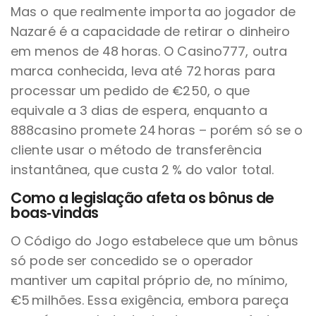
Mas o que realmente importa ao jogador de
Nazaré é a capacidade de retirar o dinheiro
em menos de 48 horas. O Casino777, outra
marca conhecida, leva até 72 horas para
processar um pedido de €250, o que
equivale a 3 dias de espera, enquanto a
888casino promete 24 horas – porém só se o
cliente usar o método de transferência
instantânea, que custa 2 % do valor total.
Como a legislação afeta os bônus de
boas‑vindas
O Código do Jogo estabelece que um bônus
só pode ser concedido se o operador
mantiver um capital próprio de, no mínimo,
€5 milhões. Essa exigência, embora pareça