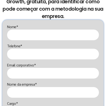
Growth, gratuita, para identificar como
pode começar com a metodologia na sua
empresa.
Nome*
Telefone*
Email corporativo*
Nome da empresa*
Cargo*