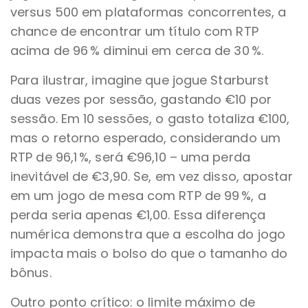
versus 500 em plataformas concorrentes, a
chance de encontrar um título com RTP
acima de 96 % diminui em cerca de 30 %.
Para ilustrar, imagine que jogue Starburst
duas vezes por sessão, gastando €10 por
sessão. Em 10 sessões, o gasto totaliza €100,
mas o retorno esperado, considerando um
RTP de 96,1 %, será €96,10 – uma perda
inevitável de €3,90. Se, em vez disso, apostar
em um jogo de mesa com RTP de 99 %, a
perda seria apenas €1,00. Essa diferença
numérica demonstra que a escolha do jogo
impacta mais o bolso do que o tamanho do
bônus.
Outro ponto crítico: o limite máximo de