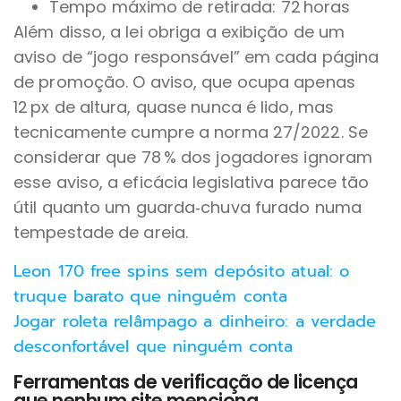
Tempo máximo de retirada: 72 horas
Além disso, a lei obriga a exibição de um
aviso de “jogo responsável” em cada página
de promoção. O aviso, que ocupa apenas
12 px de altura, quase nunca é lido, mas
tecnicamente cumpre a norma 27/2022. Se
considerar que 78 % dos jogadores ignoram
esse aviso, a eficácia legislativa parece tão
útil quanto um guarda‑chuva furado numa
tempestade de areia.
Leon 170 free spins sem depósito atual: o
truque barato que ninguém conta
Jogar roleta relâmpago a dinheiro: a verdade
desconfortável que ninguém conta
Ferramentas de verificação de licença
que nenhum site menciona