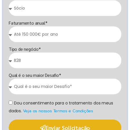
Faturamento anual*
Tipo de negócio*
Qual é o seu maior Desafio*
Dou consentimento para o tratamento dos meus
dados.
Veja os nossos Termos e Condições
Enviar Solicitação