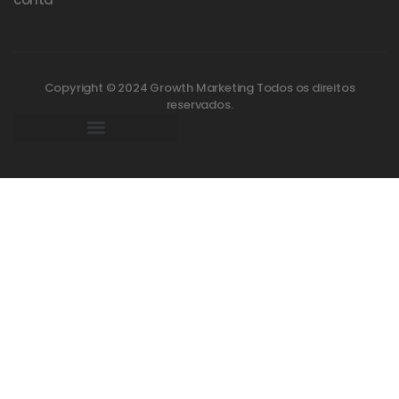
Copyright © 2024 Growth Marketing Todos os direitos
reservados.