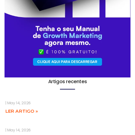
Artigos recentes
May 14, 2026
LER ARTIGO »
May 14, 2026