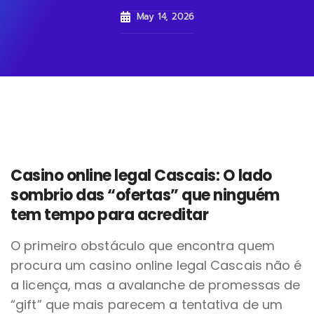
May 14, 2026
Casino online legal Cascais: O lado
sombrio das “ofertas” que ninguém
tem tempo para acreditar
O primeiro obstáculo que encontra quem
procura um casino online legal Cascais não é
a licença, mas a avalanche de promessas de
“gift” que mais parecem a tentativa de um