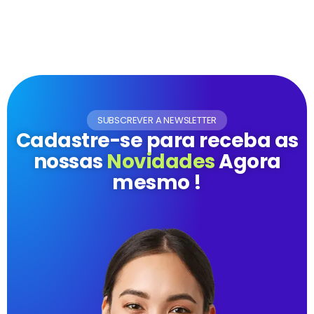
SUBSCREVER A NEWSLETTER
Cadastre-se para receba as
nossas
Novidades
Agora
mesmo !