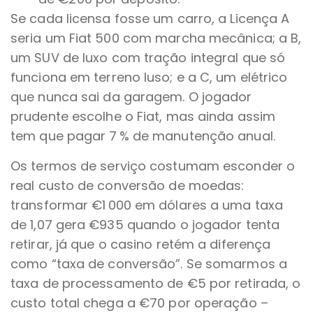
Se cada licensa fosse um carro, a Licença A
seria um Fiat 500 com marcha mecânica; a B,
um SUV de luxo com tração integral que só
funciona em terreno luso; e a C, um elétrico
que nunca sai da garagem. O jogador
prudente escolhe o Fiat, mas ainda assim
tem que pagar 7 % de manutenção anual.
Os termos de serviço costumam esconder o
real custo de conversão de moedas:
transformar €1 000 em dólares a uma taxa
de 1,07 gera €935 quando o jogador tenta
retirar, já que o casino retém a diferença
como “taxa de conversão”. Se somarmos a
taxa de processamento de €5 por retirada, o
custo total chega a €70 por operação –