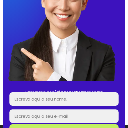
Fique tranquilho(a) não praticamos spam!