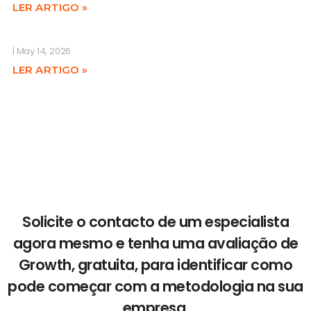
LER ARTIGO »
May 14, 2026
LER ARTIGO »
Solicite o contacto de um especialista
agora mesmo e tenha uma avaliação de
Growth, gratuita, para identificar como
pode começar com a metodologia na sua
empresa.