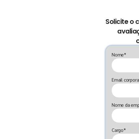
Solicite o
avalia
Nome*
Email corpora
Nome da emp
Cargo*