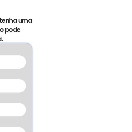
e tenha uma
mo pode
.