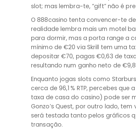
slot; mas lembra-te, “gift” não é pr
O 888casino tenta convencer-te de q
realidade lembra mais um motel ba
para dormir, mas a porta range a ca
mínimo de €20 via Skrill tem uma tax
depositar €70, pagas €0,63 de taxa
resultando num ganho neto de €9,8
Enquanto jogas slots como Starburs
cerca de 96,1 % RTP, percebes que a 
taxa de casa do casino) pode ser m
Gonzo’s Quest, por outro lado, tem 
será testada tanto pelos gráficos
transação.