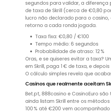
segundos para validar, a diferença p
de taxa de Skrill (cerca de €0,80 p
lucro não declarado para o casino
retorno a cada ronda jogada.
Taxa fixa: €0,80 / €100
Tempo médio: 6 segundos
Probabilidade de atraso: 12 %
Oras, e se quiseres evitar a taxa? 
em Skrill, paga 1 € de taxa, e depoi
O cálculo simples revela que acabas
Casinos que realmente aceitam Sk
Bet.pt, 888casino e CasinoEuro são
ainda listam Skrill entre os método
100 % até €200 vem acompanhado de