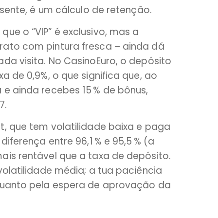
esente, é um cálculo de retenção.
ue o “VIP” é exclusivo, mas a
rato com pintura fresca – ainda dá
da visita. No CasinoEuro, o depósito
a de 0,9%, o que significa que, ao
 e ainda recebes 15 % de bônus,
7.
t, que tem volatilidade baixa e paga
diferença entre 96,1 % e 95,5 % (a
ais rentável que a taxa de depósito.
volatilidade média; a tua paciência
 quanto pela espera de aprovação da