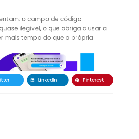
mentam: o campo de código
ase ilegível, o que obriga a usar a
er mais tempo do que a própria
itter
LinkedIn
Pinterest