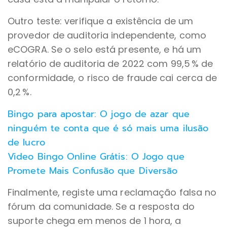
Outro teste: verifique a existência de um
provedor de auditoria independente, como
eCOGRA. Se o selo está presente, e há um
relatório de auditoria de 2022 com 99,5 % de
conformidade, o risco de fraude cai cerca de
0,2 %.
Bingo para apostar: O jogo de azar que
ninguém te conta que é só mais uma ilusão
de lucro
Video Bingo Online Grátis: O Jogo que
Promete Mais Confusão que Diversão
Finalmente, registe uma reclamação falsa no
fórum da comunidade. Se a resposta do
suporte chega em menos de 1 hora, a