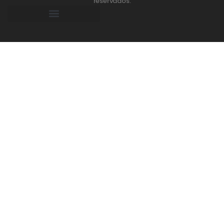
reservados.