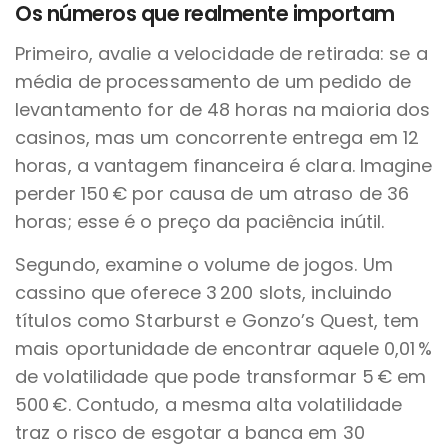
Os números que realmente importam
Primeiro, avalie a velocidade de retirada: se a
média de processamento de um pedido de
levantamento for de 48 horas na maioria dos
casinos, mas um concorrente entrega em 12
horas, a vantagem financeira é clara. Imagine
perder 150 € por causa de um atraso de 36
horas; esse é o preço da paciência inútil.
Segundo, examine o volume de jogos. Um
cassino que oferece 3 200 slots, incluindo
títulos como Starburst e Gonzo’s Quest, tem
mais oportunidade de encontrar aquele 0,01 %
de volatilidade que pode transformar 5 € em
500 €. Contudo, a mesma alta volatilidade
traz o risco de esgotar a banca em 30