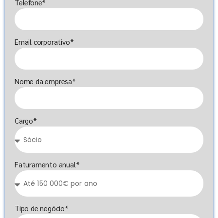
Telefone*
Email corporativo*
Nome da empresa*
Cargo*
Faturamento anual*
Tipo de negócio*