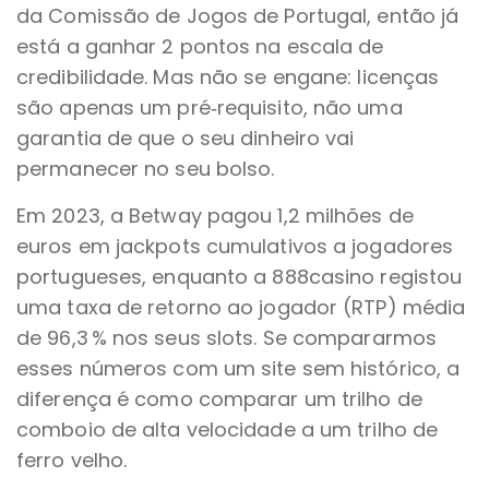
da Comissão de Jogos de Portugal, então já
está a ganhar 2 pontos na escala de
credibilidade. Mas não se engane: licenças
são apenas um pré‑requisito, não uma
garantia de que o seu dinheiro vai
permanecer no seu bolso.
Em 2023, a Betway pagou 1,2 milhões de
euros em jackpots cumulativos a jogadores
portugueses, enquanto a 888casino registou
uma taxa de retorno ao jogador (RTP) média
de 96,3 % nos seus slots. Se compararmos
esses números com um site sem histórico, a
diferença é como comparar um trilho de
comboio de alta velocidade a um trilho de
ferro velho.