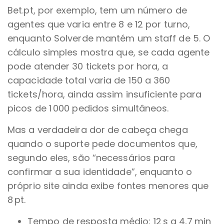
Bet.pt, por exemplo, tem um número de
agentes que varia entre 8 e 12 por turno,
enquanto Solverde mantém um staff de 5. O
cálculo simples mostra que, se cada agente
pode atender 30 tickets por hora, a
capacidade total varia de 150 a 360
tickets/hora, ainda assim insuficiente para
picos de 1 000 pedidos simultâneos.
Mas a verdadeira dor de cabeça chega
quando o suporte pede documentos que,
segundo eles, são “necessários para
confirmar a sua identidade”, enquanto o
próprio site ainda exibe fontes menores que
8 pt.
Tempo de resposta médio: 12 s a 4,7 min