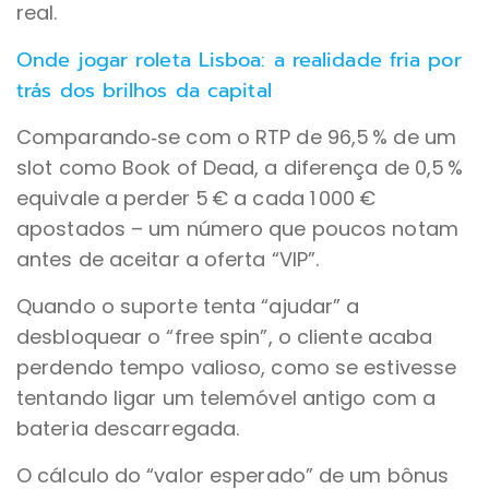
real.
Onde jogar roleta Lisboa: a realidade fria por
trás dos brilhos da capital
Comparando‑se com o RTP de 96,5 % de um
slot como Book of Dead, a diferença de 0,5 %
equivale a perder 5 € a cada 1 000 €
apostados – um número que poucos notam
antes de aceitar a oferta “VIP”.
Quando o suporte tenta “ajudar” a
desbloquear o “free spin”, o cliente acaba
perdendo tempo valioso, como se estivesse
tentando ligar um telemóvel antigo com a
bateria descarregada.
O cálculo do “valor esperado” de um bônus