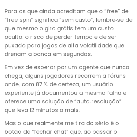
Para os que ainda acreditam que o “free” de
“free spin” significa “sem custo”, lembre‑se de
que mesmo o giro grátis tem um custo
oculto: o risco de perder tempo e de ser
puxado para jogos de alta volatilidade que
drenam a banca em segundos.
Em vez de esperar por um agente que nunca
chega, alguns jogadores recorrem a fóruns
onde, com 87 % de certeza, um usuário
experiente já documentou a mesma falha e
oferece uma solução de “auto‑resolução”
que leva 12 minutos a mais.
Mas o que realmente me tira do sério é o
botão de “fechar chat” que, ao passar o