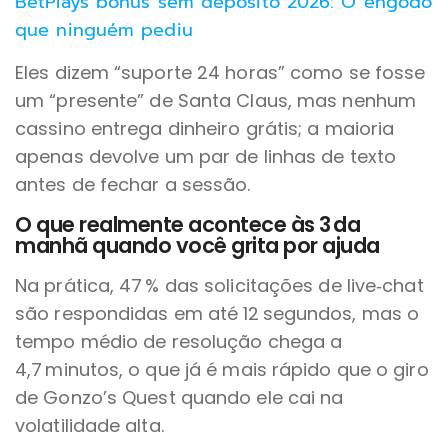
BetPlays bónus sem depósito 2026: O engodo
que ninguém pediu
Eles dizem “suporte 24 horas” como se fosse
um “presente” de Santa Claus, mas nenhum
cassino entrega dinheiro grátis; a maioria
apenas devolve um par de linhas de texto
antes de fechar a sessão.
O que realmente acontece às 3 da
manhã quando você grita por ajuda
Na prática, 47 % das solicitações de live‑chat
são respondidas em até 12 segundos, mas o
tempo médio de resolução chega a
4,7 minutos, o que já é mais rápido que o giro
de Gonzo’s Quest quando ele cai na
volatilidade alta.