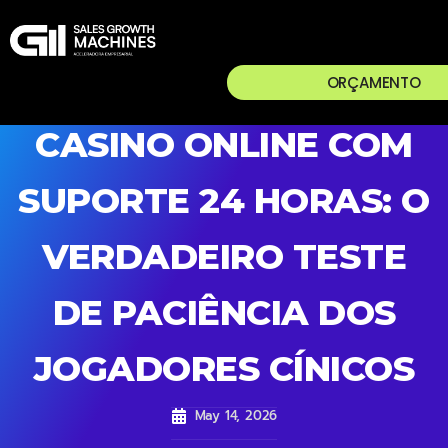
ORÇAMENTO
CASINO ONLINE COM
SUPORTE 24 HORAS: O
VERDADEIRO TESTE
DE PACIÊNCIA DOS
JOGADORES CÍNICOS
May 14, 2026