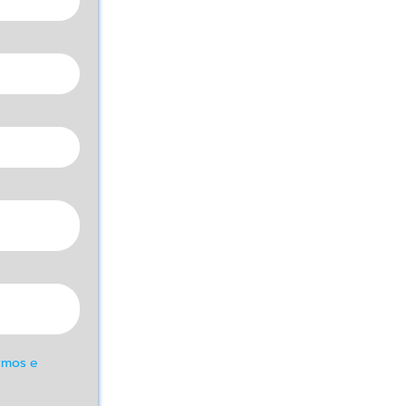
rmos e