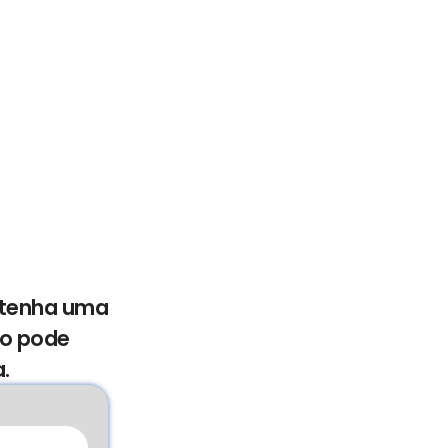
e tenha uma
mo pode
.