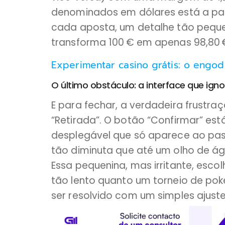
denominados em dólares está a pag
cada aposta, um detalhe tão pequ
transforma 100 € em apenas 98,80 €
Experimentar casino grátis: o engo
O último obstáculo: a interface que igno
E para fechar, a verdadeira frustra
“Retirada”. O botão “Confirmar” es
desplegável que só aparece ao pass
tão diminuta que até um olho de águi
Essa pequenina, mas irritante, escol
tão lento quanto um torneio de poke
ser resolvido com um simples ajuste