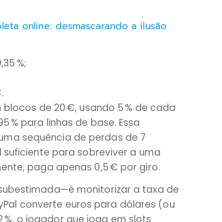
leta online: desmascarando a ilusão
;
,35 %;
.
em blocos de 20 €, usando 5 % de cada
95 % para linhas de base. Essa
 uma sequência de perdas de 7
l suficiente para sobreviver a uma
mente, paga apenas 0,5 € por giro.
 subestimada—é monitorizar a taxa de
al converte euros para dólares (ou
 %, o jogador que joga em slots