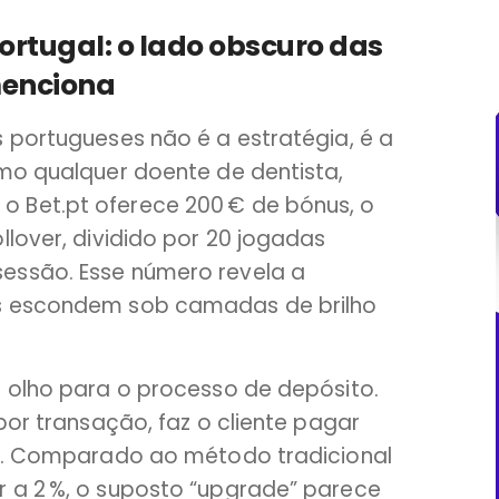
ortugal: o lado obscuro das
enciona
 portugueses não é a estratégia, é a
omo qualquer doente de dentista,
 Bet.pt oferece 200 € de bónus, o
llover, dividido por 20 jogadas
essão. Esse número revela a
os escondem sob camadas de brilho
u olho para o processo de depósito.
por transação, faz o cliente pagar
os. Comparado ao método tradicional
 a 2 %, o suposto “upgrade” parece