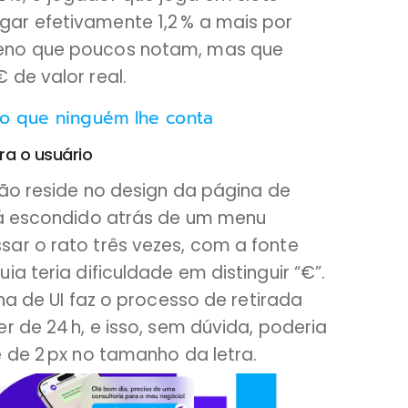
ar efetivamente 1,2 % a mais por
eno que poucos notam, mas que
 de valor real.
do que ninguém lhe conta
ra o usuário
ção reside no design da página de
tá escondido atrás de um menu
ar o rato três vezes, com a fonte
a teria dificuldade em distinguir “€”.
ha de UI faz o processo de retirada
r de 24 h, e isso, sem dúvida, poderia
 de 2 px no tamanho da letra.