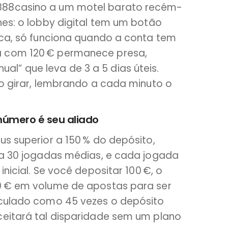
888casino a um motel barato recém-
hes: o lobby digital tem um botão
ica, só funciona quando a conta tem
a com 120 € permanece presa,
” que leva de 3 a 5 dias úteis.
io girar, lembrando a cada minuto o
 número é seu aliado
us superior a 150 % do depósito,
ssa 30 jogadas médias, e cada jogada
inicial. Se você depositar 100 €, o
00 € em volume de apostas para ser
lculado como 45 vezes o depósito
ceitará tal disparidade sem um plano