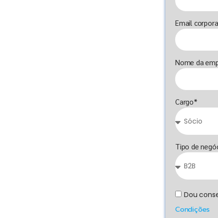
Email corpora
Nome da emp
Cargo*
Tipo de negó
Dou conse
Condições