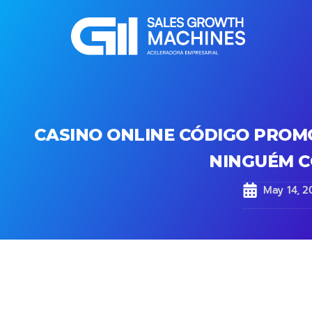
CASINO ONLINE CÓDIGO PROM
NINGUÉM 
May 14, 2