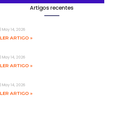
Artigos recentes
May 14, 2026
LER ARTIGO »
May 14, 2026
LER ARTIGO »
May 14, 2026
LER ARTIGO »