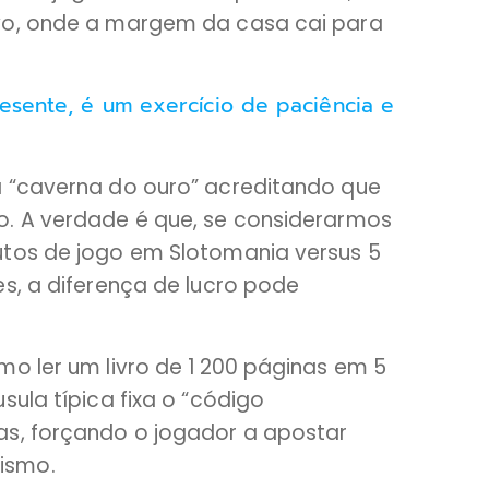
vo, onde a margem da casa cai para
esente, é um exercício de paciência e
a “caverna do ouro” acreditando que
o. A verdade é que, se considerarmos
utos de jogo em Slotomania versus 5
s, a diferença de lucro pode
o ler um livro de 1 200 páginas em 5
sula típica fixa o “código
as, forçando o jogador a apostar
ismo.