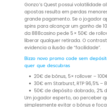
Gonzo’s Quest possui volatilidade al
apostas resulta em perdas menore
grande pagamento. Se o jogador ap
spins para alcançar um ganho de 1
da 888casino pede 5 × 50€ de roll
liberar qualquer retirada. O contra
evidencia a ilusão de “facilidade”.
Bizzo novo promo code sem depósit
quer que descubras
20€ de bônus, 5× rollover – 100
30€ em Starburst, RTP 96,5% – 8
50€ de depósito dobrado, 2% d
Um jogador esperto, ao perceber qu
simplesmente evitar o bônus e foca