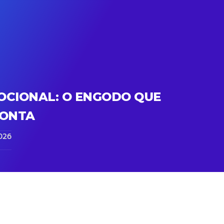
OCIONAL: O ENGODO QUE
CONTA
026