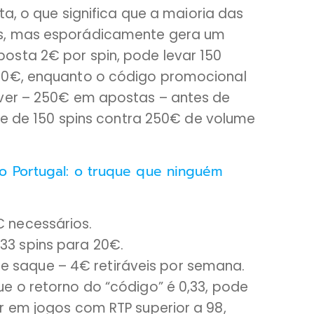
ta, o que significa que a maioria das
s, mas esporádicamente gera um
osta 2€ por spin, pode levar 150
00€, enquanto o código promocional
over – 250€ em apostas – antes de
ste de 150 spins contra 250€ de volume
o Portugal: o truque que ninguém
€ necessários.
33 spins para 20€.
e saque – 4€ retiráveis por semana.
e o retorno do “código” é 0,33, pode
r em jogos com RTP superior a 98,