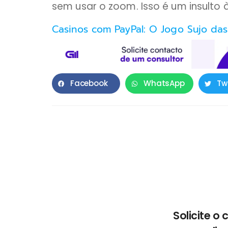
sem usar o zoom. Isso é um insulto 
Casinos com PayPal: O Jogo Sujo das
Facebook
WhatsApp
Tw
Solicite o