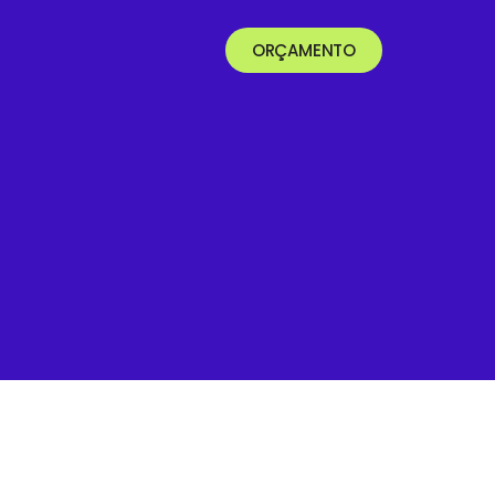
ORÇAMENTO