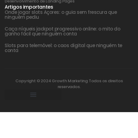
Desenvolvimento de Landing Pages
Artigos importantes
Onde jogar slots Açores: o guia sem frescura que
ninguém pediu
Caça níqueis jackpot progressivo online: o mito do
ganho fácil que ninguém conta
Slots para telemóvel: o caos digital que ninguém te
conta
Copyright © 2024 Growth Marketing Todos os direitos
reservados.