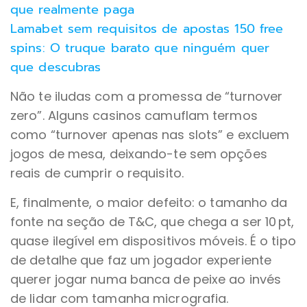
que realmente paga
Lamabet sem requisitos de apostas 150 free
spins: O truque barato que ninguém quer
que descubras
Não te iludas com a promessa de “turnover
zero”. Alguns casinos camuflam termos
como “turnover apenas nas slots” e excluem
jogos de mesa, deixando-te sem opções
reais de cumprir o requisito.
E, finalmente, o maior defeito: o tamanho da
fonte na seção de T&C, que chega a ser 10 pt,
quase ilegível em dispositivos móveis. É o tipo
de detalhe que faz um jogador experiente
querer jogar numa banca de peixe ao invés
de lidar com tamanha micrografia.