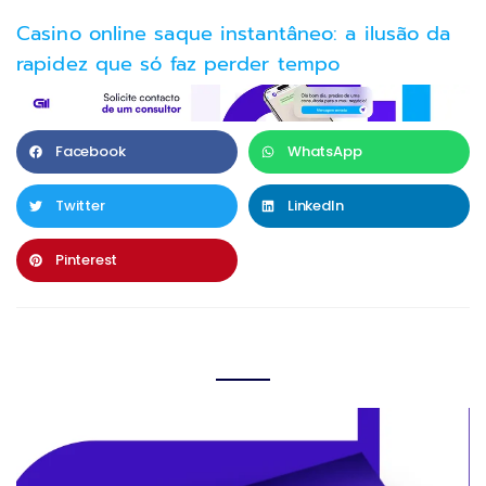
Casino online saque instantâneo: a ilusão da
rapidez que só faz perder tempo
Facebook
WhatsApp
Twitter
LinkedIn
Pinterest