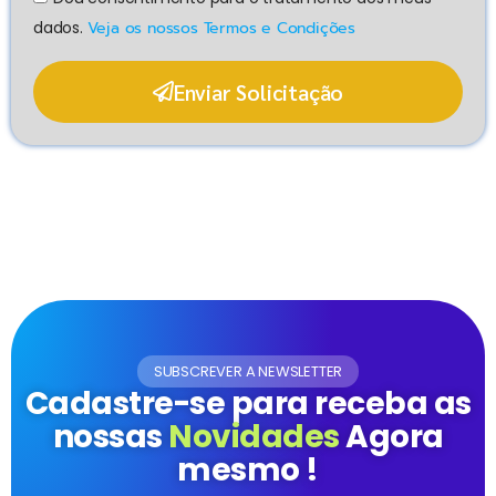
dados.
Veja os nossos Termos e Condições
Enviar Solicitação
SUBSCREVER A NEWSLETTER
Cadastre-se para receba as
nossas
Novidades
Agora
mesmo !