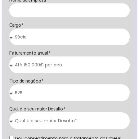
Cargo*
Faturamento anual*
Tipo de negócio*
Qual é o seu maior Desafio*
Dou consentimento para o tratamento dos meus