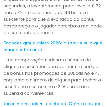
segundos, o levantamento pode levar até 72
horas. O intervalo médio de 48 horas é
suficiente para que a excitação do bónus
desapareça e o jogador perceba a realidade
da sua conta bancária.
Rodadas grátis roleta 2026: o truque sujo que
ninguém te conta
Uma comparação curiosa: o número de
cliques necessários para validar um código
de bónus nas promoções de 888casino é 4,
enquanto o número de cliques para fechar a
sessão no mesmo site é 2. A burocracia
supera a conveniência.
Jogar video poker a dinheiro: O único truque