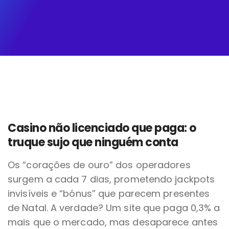
Casino não licenciado que paga: o
truque sujo que ninguém conta
Os “corações de ouro” dos operadores
surgem a cada 7 dias, prometendo jackpots
invisíveis e “bónus” que parecem presentes
de Natal. A verdade? Um site que paga 0,3% a
mais que o mercado, mas desaparece antes