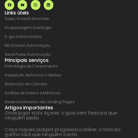
Links úteis
Sales Growth Machine
Hospedagem Hostinger
E-goi Automações
RD Station Automação
Send Pulse Automação
Principais serviços
Estratégia de Crescimento
Aquisição de Novos Clientes
Retenção de Clientes
Análise de Dados e Métricas
Desenvolvimento de Landing Pages
Artigos importantes
Onde jogar slots Açores: o guia sem frescura que
ninguém pediu
Caça níqueis jackpot progressivo online: o mito do
ganho fácil que ninguém conta