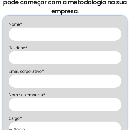
pode começar com a metodologia na sua
empresa.
Nome*
Telefone*
Email corporativo*
Nome da empresa*
Cargo*