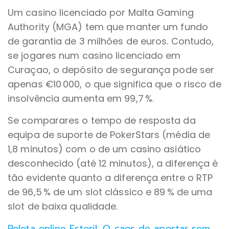
Um casino licenciado por Malta Gaming
Authority (MGA) tem que manter um fundo
de garantia de 3 milhões de euros. Contudo,
se jogares num casino licenciado em
Curaçao, o depósito de segurança pode ser
apenas €10 000, o que significa que o risco de
insolvência aumenta em 99,7 %.
Se comparares o tempo de resposta da
equipa de suporte de PokerStars (média de
1,8 minutos) com o de um casino asiático
desconhecido (até 12 minutos), a diferença é
tão evidente quanto a diferença entre o RTP
de 96,5 % de um slot clássico e 89 % de uma
slot de baixa qualidade.
Roleta online Estoril: O caos de apostar sem