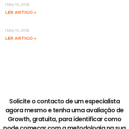
May 14, 2026
LER ARTIGO »
May 14, 2026
LER ARTIGO »
Solicite o contacto de um especialista
agora mesmo e tenha uma avaliação de
Growth, gratuita, para identificar como
pode começar com a metodologia na sua