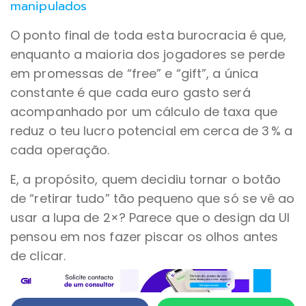
manipulados
O ponto final de toda esta burocracia é que,
enquanto a maioria dos jogadores se perde
em promessas de “free” e “gift”, a única
constante é que cada euro gasto será
acompanhado por um cálculo de taxa que
reduz o teu lucro potencial em cerca de 3 % a
cada operação.
E, a propósito, quem decidiu tornar o botão
de “retirar tudo” tão pequeno que só se vê ao
usar a lupa de 2×? Parece que o design da UI
pensou em nos fazer piscar os olhos antes
de clicar.