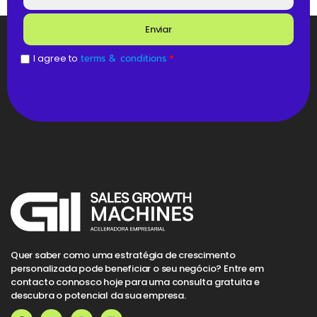
Enviar
I agree to
terms & conditions
*
Quer saber como uma estratégia de crescimento
personalizada pode beneficiar o seu negócio? Entre em
contacto connosco hoje para uma consulta gratuita e
descubra o potencial da sua empresa.