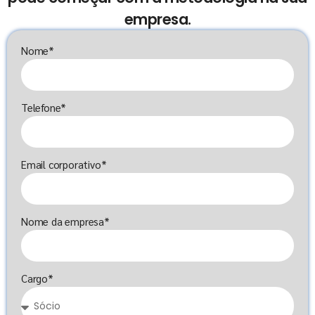
empresa.
Nome*
Telefone*
Email corporativo*
Nome da empresa*
Cargo*