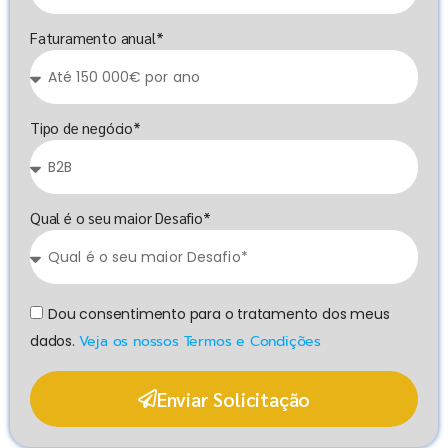
Faturamento anual*
Tipo de negócio*
Qual é o seu maior Desafio*
Dou consentimento para o tratamento dos meus
dados.
Veja os nossos Termos e Condições
Enviar Solicitação