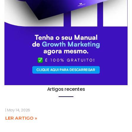
Artigos recentes
May 14, 2026
LER ARTIGO »