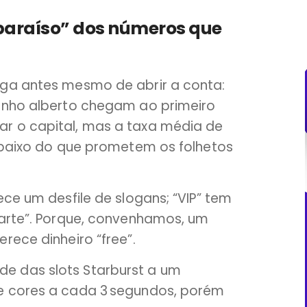
“paraíso” dos números que
ega antes mesmo de abrir a conta:
inho alberto chegam ao primeiro
r o capital, mas a taxa média de
 abaixo do que prometem os folhetos
ece um desfile de slogans; “VIP” tem
parte”. Porque, convenhamos, um
rece dinheiro “free”.
e das slots Starburst a um
e cores a cada 3 segundos, porém