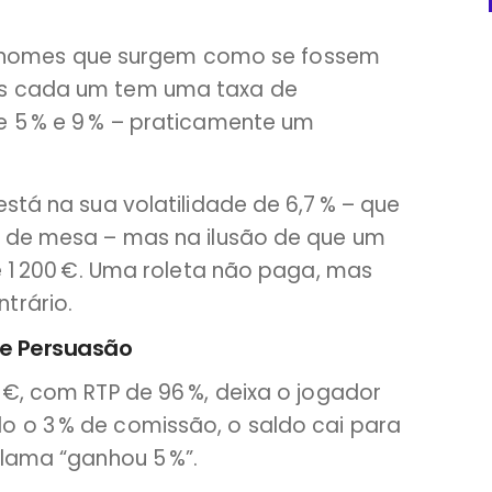
rês nomes que surgem como se fossem
as cada um tem uma taxa de
e 5 % e 9 % – praticamente um
stá na sua volatilidade de 6,7 % – que
s de mesa – mas na ilusão de que um
de 1 200 €. Uma roleta não paga, mas
trário.
e Persuasão
 €, com RTP de 96 %, deixa o jogador
 o 3 % de comissão, o saldo cai para
clama “ganhou 5 %”.