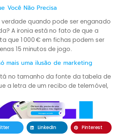
e Você Não Precisa
de verdade quando pode ser enganado
a? A ironia está no fato de que a
ta que 1 000 € em fichas podem ser
nas 15 minutos de jogo.
 só mais uma ilusão de marketing
tá no tamanho da fonte da tabela de
e a letra de um recibo de telemóvel,
itter
LinkedIn
Pinterest