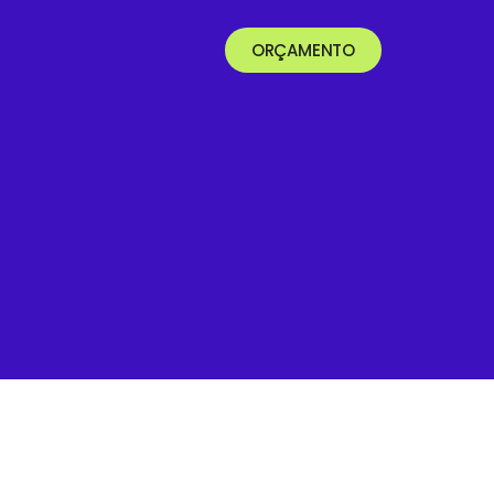
ORÇAMENTO