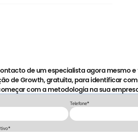
 contacto de um especialista agora mesmo 
ção de Growth, gratuita, para identificar co
começar com a metodologia na sua empresa
Telefone*
tivo*