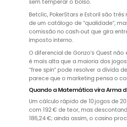
sem temperar o bolso.
Betclic, PokerStars e Estoril são t
de um catálogo de “qualidade”, m
comissão no cash‑out que gira entr
imposto interno.
O diferencial de Gonzo’s Quest não e
é mais alta que a maioria dos jogo
“free spin” pode resolver a dívida 
parece que o marketing pensa o con
Quando a Matemática vira Arma d
Um cálculo rápido de 10 jogos de 20
com 192 € de teor, mas descontando
186,24 €; ainda assim, o casino pro