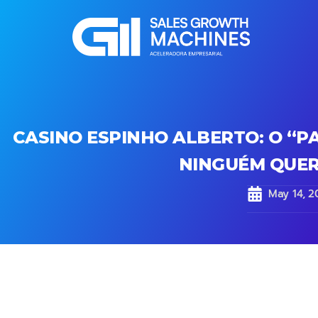
CASINO ESPINHO ALBERTO: O “P
NINGUÉM QUER
May 14, 2