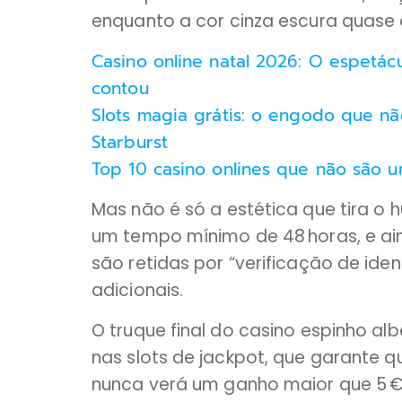
enquanto a cor cinza escura quase 
Casino online natal 2026: O espetá
contou
Slots magia grátis: o engodo que n
Starburst
Top 10 casino onlines que não são 
Mas não é só a estética que tira o h
um tempo mínimo de 48 horas, e ain
são retidas por “verificação de ide
adicionais.
O truque final do casino espinho alb
nas slots de jackpot, que garante 
nunca verá um ganho maior que 5 €