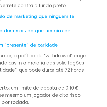
derrete contra o fundo preto.
culo de marketing que ninguém te
ão dura mais do que um giro de
um “presente” de caridade
umor; a política de “withdrawal” exige
da assim a maioria das solicitações
ntidade”, que pode durar até 72 horas
erto: um limite de aposta de 0,10 €
que mesmo um jogador de alto risco
 por rodada.