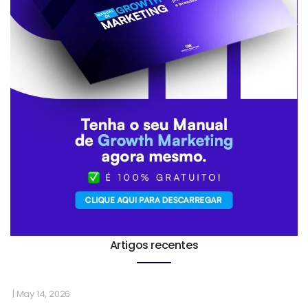
Artigos recentes
May 14, 2026