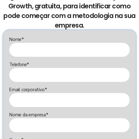
Growth, gratuita, para identificar como
pode começar com a metodologia na sua
empresa.
Nome*
Telefone*
Email corporativo*
Nome da empresa*