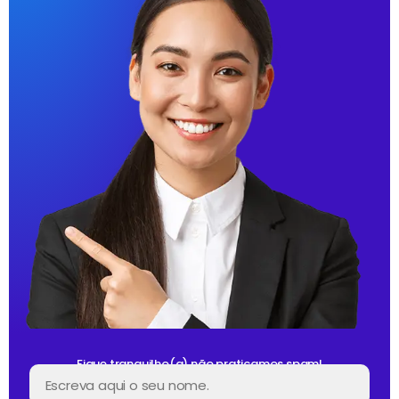
Fique tranquilho(a) não praticamos spam!