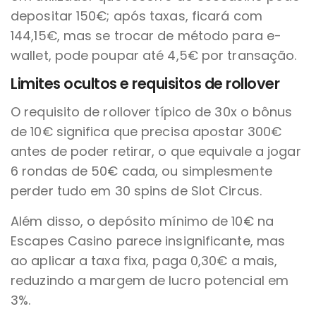
depositar 150€; após taxas, ficará com
144,15€, mas se trocar de método para e-
wallet, pode poupar até 4,5€ por transação.
Limites ocultos e requisitos de rollover
O requisito de rollover típico de 30x o bônus
de 10€ significa que precisa apostar 300€
antes de poder retirar, o que equivale a jogar
6 rondas de 50€ cada, ou simplesmente
perder tudo em 30 spins de Slot Circus.
Além disso, o depósito mínimo de 10€ na
Escapes Casino parece insignificante, mas
ao aplicar a taxa fixa, paga 0,30€ a mais,
reduzindo a margem de lucro potencial em
3%.