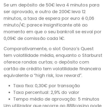
Se um depósito de 50€ leva 4 minutos para
ser aprovado, e outro de 200€ leva 12
minutos, a taxa de espera por euro é 0,06
minuto/€; parece insignificante até ao
momento em que o seu bankroll se esvai por
0,09€ de comissão cada 1€.
Comparativamente, o slot Gonzo’s Quest
tem volatilidade média, enquanto o Starburst
oferece rondas curtas; o depósito com
cartão de crédito tem volatilidade financeira
equivalente a “high risk, low reward”.
Taxa fixa: 0,30€ por transação
Taxa percentual: 2,9% do valor
Tempo médio de aprovação: 5 minutos
Um utilizador que recorre ao 888casino pode