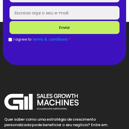
Enviar
I agree to
terms & conditions
*
Quer saber como uma estratégia de crescimento
personalizada pode beneficiar o seu negócio? Entre em