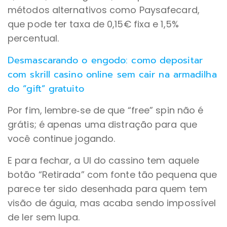
métodos alternativos como Paysafecard,
que pode ter taxa de 0,15€ fixa e 1,5%
percentual.
Desmascarando o engodo: como depositar
com skrill casino online sem cair na armadilha
do “gift” gratuito
Por fim, lembre‑se de que “free” spin não é
grátis; é apenas uma distração para que
você continue jogando.
E para fechar, a UI do cassino tem aquele
botão “Retirada” com fonte tão pequena que
parece ter sido desenhada para quem tem
visão de águia, mas acaba sendo impossível
de ler sem lupa.