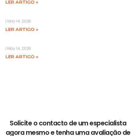
LER ARTIGO »
May 14, 2026
LER ARTIGO »
May 14, 2026
LER ARTIGO »
Solicite o contacto de um especialista
agora mesmo e tenha uma avaliação de