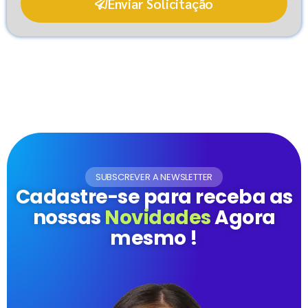
Enviar Solicitação
SUBSCREVER A NEWSLETTER
Cadastre-se para receba as
nossas
Novidades
Agora
mesmo !