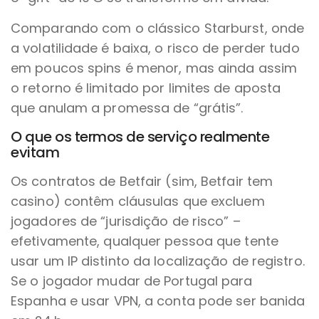
Comparando com o clássico Starburst, onde
a volatilidade é baixa, o risco de perder tudo
em poucos spins é menor, mas ainda assim
o retorno é limitado por limites de aposta
que anulam a promessa de “grátis”.
O que os termos de serviço realmente
evitam
Os contratos de Betfair (sim, Betfair tem
casino) contêm cláusulas que excluem
jogadores de “jurisdição de risco” –
efetivamente, qualquer pessoa que tente
usar um IP distinto da localização de registro.
Se o jogador mudar de Portugal para
Espanha e usar VPN, a conta pode ser banida