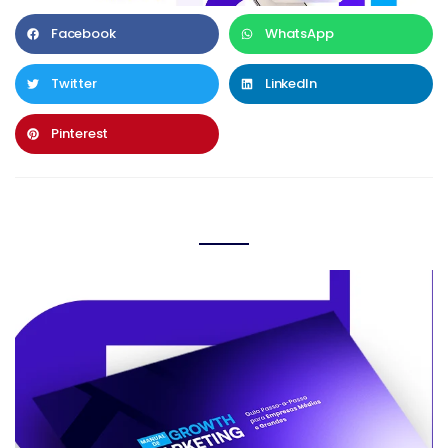
Facebook
WhatsApp
Twitter
LinkedIn
Pinterest