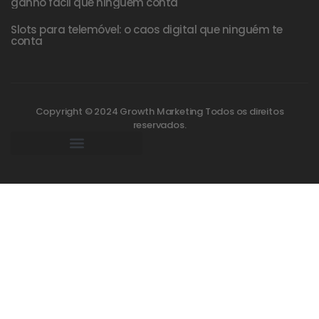
ganho fácil que ninguém conta
Slots para telemóvel: o caos digital que ninguém te
conta
Copyright © 2024 Growth Marketing Todos os direitos
reservados.