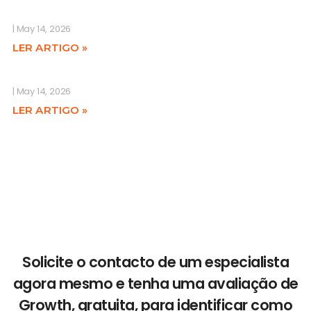
May 14, 2026
LER ARTIGO »
May 14, 2026
LER ARTIGO »
Solicite o contacto de um especialista
agora mesmo e tenha uma avaliação de
Growth, gratuita, para identificar como