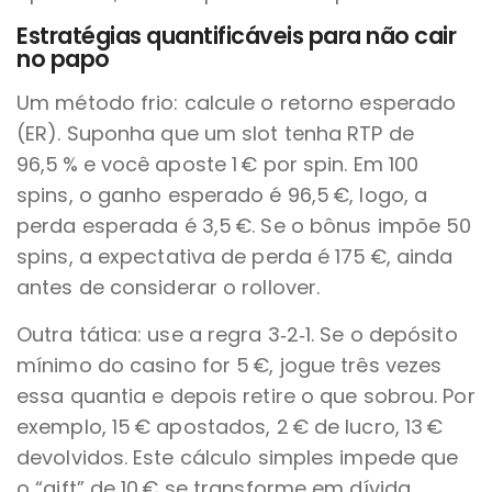
Estratégias quantificáveis para não cair
no papo
Um método frio: calcule o retorno esperado
(ER). Suponha que um slot tenha RTP de
96,5 % e você aposte 1 € por spin. Em 100
spins, o ganho esperado é 96,5 €, logo, a
perda esperada é 3,5 €. Se o bônus impõe 50
spins, a expectativa de perda é 175 €, ainda
antes de considerar o rollover.
Outra tática: use a regra 3‑2‑1. Se o depósito
mínimo do casino for 5 €, jogue três vezes
essa quantia e depois retire o que sobrou. Por
exemplo, 15 € apostados, 2 € de lucro, 13 €
devolvidos. Este cálculo simples impede que
o “gift” de 10 € se transforme em dívida.