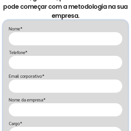
pode começar com a metodologia na sua
empresa.
Nome*
Telefone*
Email corporativo*
Nome da empresa*
Cargo*