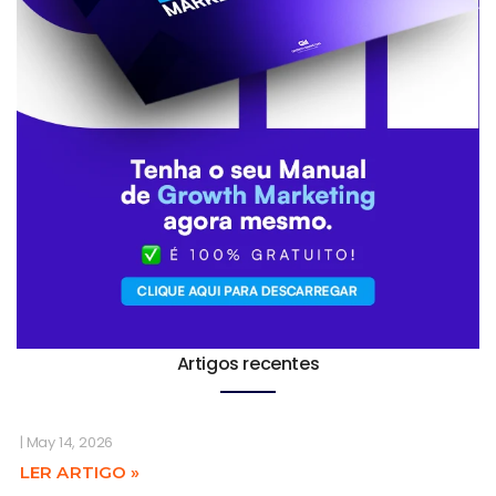
Artigos recentes
May 14, 2026
LER ARTIGO »