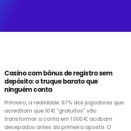
Casino com bônus de registro sem
depósito: o truque barato que
ninguém conta
Primeiro, a realidade: 97% dos jogadores que
acreditam que 10 € “gratuitos” vão
transformar a conta em 1 000 € acabam
decepados antes da primeira aposta. O