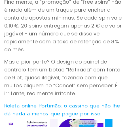
Finalmente, a “promoção” de “free spins” não
é nada além de um truque para encher a
conta de apostas mínimas. Se cada spin vale
0,10 €, 20 spins entregam apenas 2 € de valor
jogável – um número que se dissolve
rapidamente com a taxa de retenção de 8 %
ao mês.
Mas a pior parte? O design do painel de
controlo tem um botão “Retirada” com fonte
de 9 pt, quase ilegível, fazendo com que
muitos cliquem no “Cancel” sem perceber. É
irritante, realmente irritante.
Roleta online Portimão: o cassino que não lhe
dá nada a menos que pague por isso