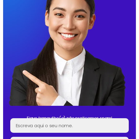
Fique tranquilho(a) não praticamos spam!