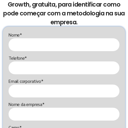
Growth, gratuita, para identificar como
pode começar com a metodologia na sua
empresa.
Nome*
Telefone*
Email corporativo*
Nome da empresa*
Cargo*