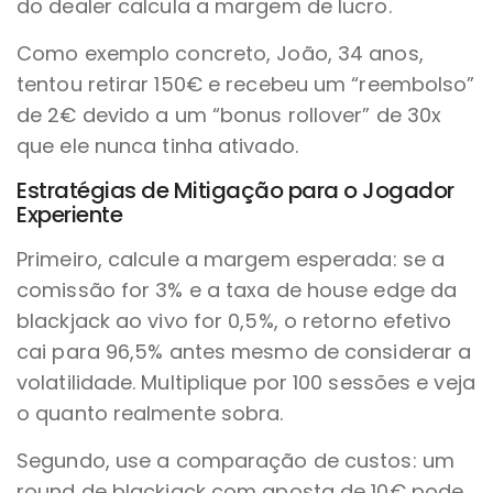
do dealer calcula a margem de lucro.
Como exemplo concreto, João, 34 anos,
tentou retirar 150€ e recebeu um “reembolso”
de 2€ devido a um “bonus rollover” de 30x
que ele nunca tinha ativado.
Estratégias de Mitigação para o Jogador
Experiente
Primeiro, calcule a margem esperada: se a
comissão for 3% e a taxa de house edge da
blackjack ao vivo for 0,5%, o retorno efetivo
cai para 96,5% antes mesmo de considerar a
volatilidade. Multiplique por 100 sessões e veja
o quanto realmente sobra.
Segundo, use a comparação de custos: um
round de blackjack com aposta de 10€ pode