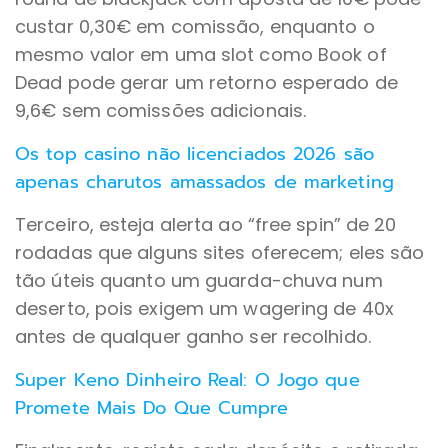
custar 0,30€ em comissão, enquanto o
mesmo valor em uma slot como Book of
Dead pode gerar um retorno esperado de
9,6€ sem comissões adicionais.
Os top casino não licenciados 2026 são
apenas charutos amassados de marketing
Terceiro, esteja alerta ao “free spin” de 20
rodadas que alguns sites oferecem; eles são
tão úteis quanto um guarda-chuva num
deserto, pois exigem um wagering de 40x
antes de qualquer ganho ser recolhido.
Super Keno Dinheiro Real: O Jogo que
Promete Mais Do Que Cumpre