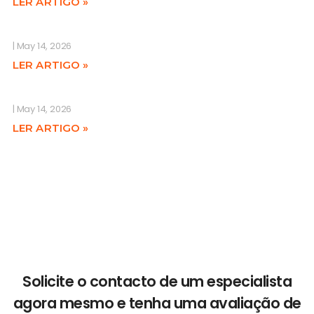
LER ARTIGO »
May 14, 2026
LER ARTIGO »
May 14, 2026
LER ARTIGO »
Solicite o contacto de um especialista
agora mesmo e tenha uma avaliação de