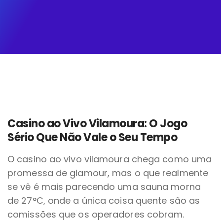
Casino ao Vivo Vilamoura: O Jogo
Sério Que Não Vale o Seu Tempo
O casino ao vivo vilamoura chega como uma
promessa de glamour, mas o que realmente
se vê é mais parecendo uma sauna morna
de 27°C, onde a única coisa quente são as
comissões que os operadores cobram.