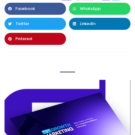
Facebook
WhatsApp
Twitter
LinkedIn
Pinterest