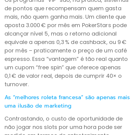
de pontos que recompensam quem gasta
mais, não quem ganha mais. Um cliente que
aposta 3.000 € por mês em PokerStars pode
alcançar nível 5, mas o retorno adicional
equivale a apenas 0,3 % de cashback, ou 9 €
por mês – praticamente o preço de um café
espresso. Essa “vantagem” é tão real quanto
um cupom “free spin” que oferece apenas
0,1 € de valor real, depois de cumprir 40× o
turnover.
As “melhores roleta francesa” são apenas mais
uma ilusão de marketing
Contrastando, o custo de oportunidade de
não jogar nos slots por uma hora pode ser