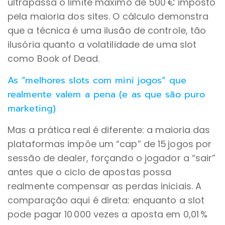
ultrapassa o limite máximo de 500 € imposto
pela maioria dos sites. O cálculo demonstra
que a técnica é uma ilusão de controle, tão
ilusória quanto a volatilidade de uma slot
como Book of Dead.
As “melhores slots com mini jogos” que
realmente valem a pena (e as que são puro
marketing)
Mas a prática real é diferente: a maioria das
plataformas impõe um “cap” de 15 jogos por
sessão de dealer, forçando o jogador a “sair”
antes que o ciclo de apostas possa
realmente compensar as perdas iniciais. A
comparação aqui é direta: enquanto a slot
pode pagar 10 000 vezes a aposta em 0,01 %