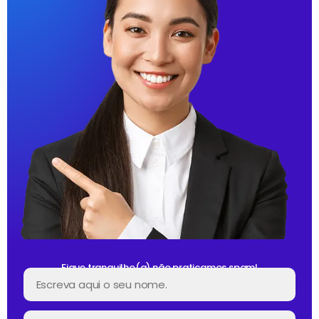
Fique tranquilho(a) não praticamos spam!