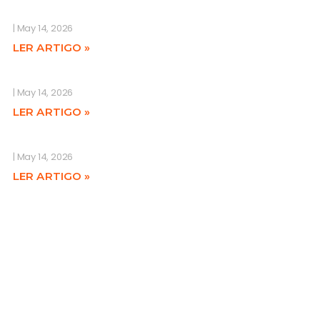
May 14, 2026
LER ARTIGO »
May 14, 2026
LER ARTIGO »
May 14, 2026
LER ARTIGO »