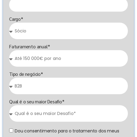
Cargo*
Faturamento anual*
Tipo de negócio*
Qual é o seu maior Desafio*
Dou consentimento para o tratamento dos meus