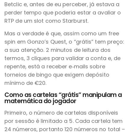
Betclic e, antes de eu perceber, já estava a
perder tempo que poderia estar a avaliar o
RTP de um slot como Starburst.
Mas a verdade é que, assim como um free
spin em Gonzo’s Quest, o “grátis” tem preço:
a sua atenção. 2 minutos de leitura dos
termos, 3 cliques para validar a conta e, de
repente, está a receber e‑mails sobre
torneios de bingo que exigem depósito
mínimo de €20.
Como as cartelas “grátis” manipulam a
matemática do jogador
Primeiro, o número de cartelas disponíveis
por sessão é limitado a 5. Cada cartela tem
24 números, portanto 120 números no total –