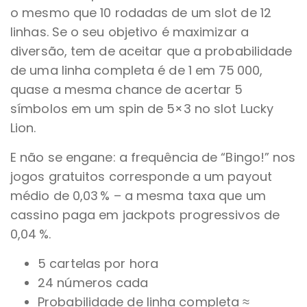
o mesmo que 10 rodadas de um slot de 12
linhas. Se o seu objetivo é maximizar a
diversão, tem de aceitar que a probabilidade
de uma linha completa é de 1 em 75 000,
quase a mesma chance de acertar 5
símbolos em um spin de 5×3 no slot Lucky
Lion.
E não se engane: a frequência de “Bingo!” nos
jogos gratuitos corresponde a um payout
médio de 0,03 % – a mesma taxa que um
cassino paga em jackpots progressivos de
0,04 %.
5 cartelas por hora
24 números cada
Probabilidade de linha completa ≈