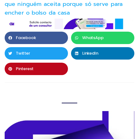
que ninguém aceita porque só serve para
encher o bolso da casa
Facebook
WhatsApp
Twitter
LinkedIn
Pinterest