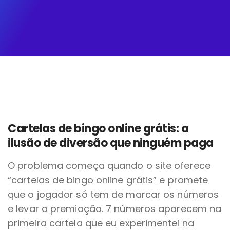
Cartelas de bingo online grátis: a
ilusão de diversão que ninguém paga
O problema começa quando o site oferece
“cartelas de bingo online grátis” e promete
que o jogador só tem de marcar os números
e levar a premiação. 7 números aparecem na
primeira cartela que eu experimentei na