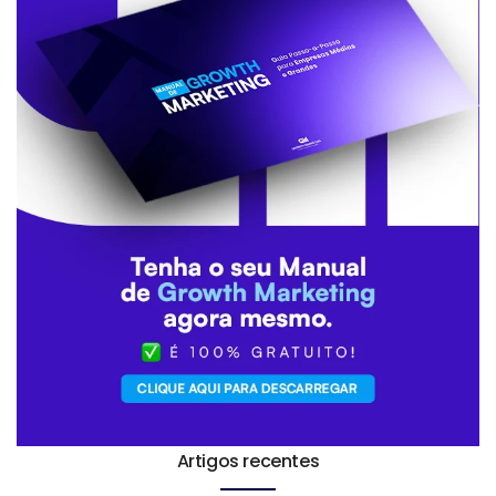
Artigos recentes