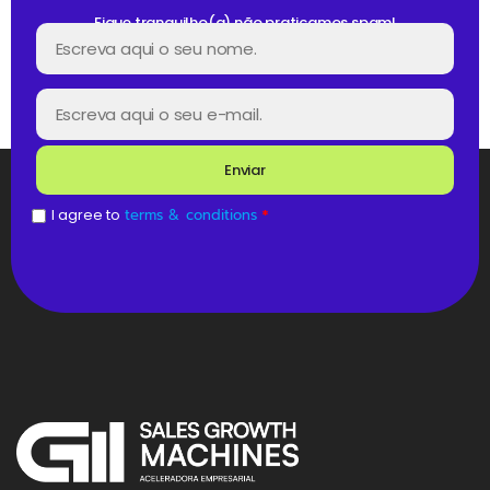
Fique tranquilho(a) não praticamos spam!
Enviar
I agree to
terms & conditions
*