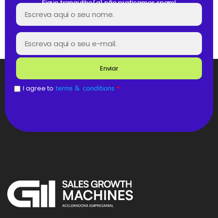
Fique tranquilho(a) não praticamos spam!
Enviar
I agree to
terms & conditions
*