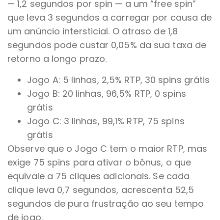
— 1,2 segundos por spin — a um “free spin”
que leva 3 segundos a carregar por causa de
um anúncio intersticial. O atraso de 1,8
segundos pode custar 0,05% da sua taxa de
retorno a longo prazo.
Jogo A: 5 linhas, 2,5% RTP, 30 spins grátis
Jogo B: 20 linhas, 96,5% RTP, 0 spins
grátis
Jogo C: 3 linhas, 99,1% RTP, 75 spins
grátis
Observe que o Jogo C tem o maior RTP, mas
exige 75 spins para ativar o bônus, o que
equivale a 75 cliques adicionais. Se cada
clique leva 0,7 segundos, acrescenta 52,5
segundos de pura frustração ao seu tempo
de jogo.