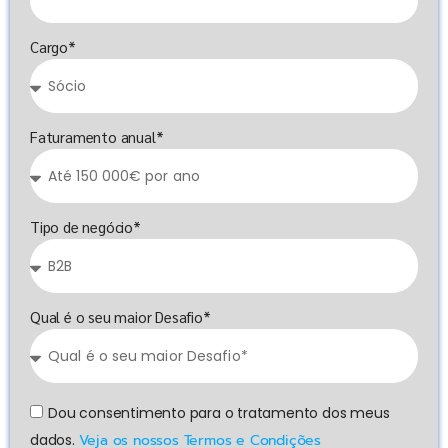
Cargo*
Faturamento anual*
Tipo de negócio*
Qual é o seu maior Desafio*
Dou consentimento para o tratamento dos meus
dados.
Veja os nossos Termos e Condições