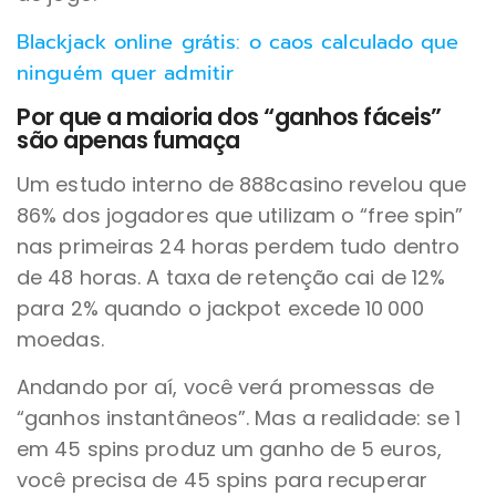
Blackjack online grátis: o caos calculado que
ninguém quer admitir
Por que a maioria dos “ganhos fáceis”
são apenas fumaça
Um estudo interno de 888casino revelou que
86% dos jogadores que utilizam o “free spin”
nas primeiras 24 horas perdem tudo dentro
de 48 horas. A taxa de retenção cai de 12%
para 2% quando o jackpot excede 10 000
moedas.
Andando por aí, você verá promessas de
“ganhos instantâneos”. Mas a realidade: se 1
em 45 spins produz um ganho de 5 euros,
você precisa de 45 spins para recuperar