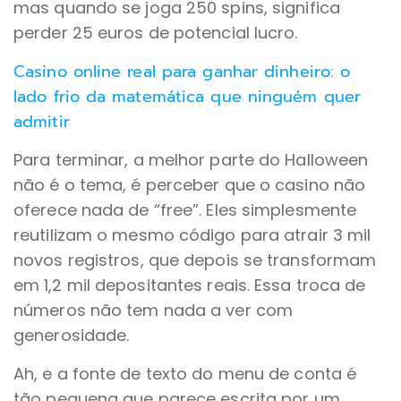
mas quando se joga 250 spins, significa
perder 25 euros de potencial lucro.
Casino online real para ganhar dinheiro: o
lado frio da matemática que ninguém quer
admitir
Para terminar, a melhor parte do Halloween
não é o tema, é perceber que o casino não
oferece nada de “free”. Eles simplesmente
reutilizam o mesmo código para atrair 3 mil
novos registros, que depois se transformam
em 1,2 mil depositantes reais. Essa troca de
números não tem nada a ver com
generosidade.
Ah, e a fonte de texto do menu de conta é
tão pequena que parece escrita por um