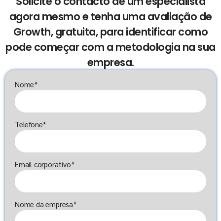
Solicite o contacto de um especialista
agora mesmo e tenha uma avaliação de
Growth, gratuita, para identificar como
pode começar com a metodologia na sua
empresa.
Nome*
Telefone*
Email corporativo*
Nome da empresa*