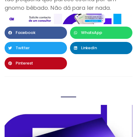
gnomo bêbado. Não dá para ler nada.
Facebook
WhatsApp
Twitter
LinkedIn
Pinterest