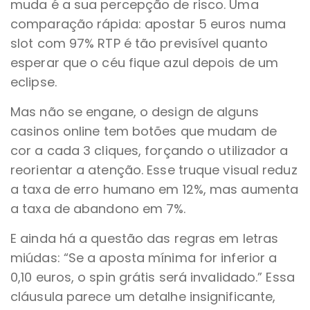
muda é a sua percepção de risco. Uma
comparação rápida: apostar 5 euros numa
slot com 97% RTP é tão previsível quanto
esperar que o céu fique azul depois de um
eclipse.
Mas não se engane, o design de alguns
casinos online tem botões que mudam de
cor a cada 3 cliques, forçando o utilizador a
reorientar a atenção. Esse truque visual reduz
a taxa de erro humano em 12%, mas aumenta
a taxa de abandono em 7%.
E ainda há a questão das regras em letras
miúdas: “Se a aposta mínima for inferior a
0,10 euros, o spin grátis será invalidado.” Essa
cláusula parece um detalhe insignificante,