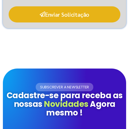
Enviar Solicitação
SUBSCREVER A NEWSLETTER
Cadastre-se para receba as
nossas
Novidades
Agora
mesmo !