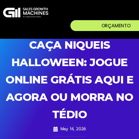
ORÇAMENTO
CAÇA NIQUEIS
HALLOWEEN: JOGUE
ONLINE GRÁTIS AQUI E
AGORA OU MORRA NO
TÉDIO
May 14, 2026