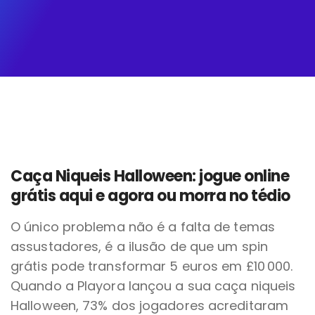
Caça Niqueis Halloween: jogue online
grátis aqui e agora ou morra no tédio
O único problema não é a falta de temas
assustadores, é a ilusão de que um spin
grátis pode transformar 5 euros em £10 000.
Quando a Playora lançou a sua caça niqueis
Halloween, 73% dos jogadores acreditaram