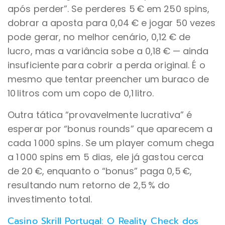
após perder”. Se perderes 5 € em 250 spins,
dobrar a aposta para 0,04 € e jogar 50 vezes
pode gerar, no melhor cenário, 0,12 € de
lucro, mas a variância sobe a 0,18 € — ainda
insuficiente para cobrir a perda original. É o
mesmo que tentar preencher um buraco de
10 litros com um copo de 0,1 litro.
Outra tática “provavelmente lucrativa” é
esperar por “bonus rounds” que aparecem a
cada 1 000 spins. Se um player comum chega
a 1 000 spins em 5 dias, ele já gastou cerca
de 20 €, enquanto o “bonus” paga 0,5 €,
resultando num retorno de 2,5 % do
investimento total.
Casino Skrill Portugal: O Reality Check dos