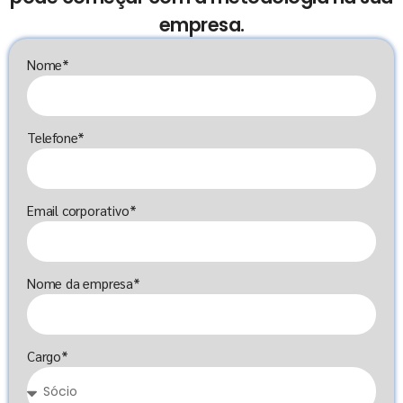
empresa.
Nome*
Telefone*
Email corporativo*
Nome da empresa*
Cargo*