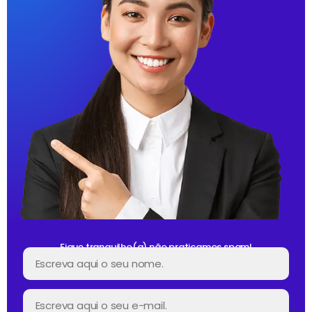
Fique tranquilho(a) não praticamos spam!