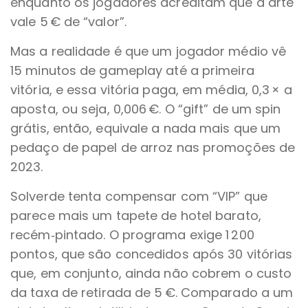
enquanto os jogadores acreditam que a arte
vale 5 € de “valor”.
Mas a realidade é que um jogador médio vê
15 minutos de gameplay até a primeira
vitória, e essa vitória paga, em média, 0,3 × a
aposta, ou seja, 0,006 €. O “gift” de um spin
grátis, então, equivale a nada mais que um
pedaço de papel de arroz nas promoções de
2023.
Solverde tenta compensar com “VIP” que
parece mais um tapete de hotel barato,
recém‑pintado. O programa exige 1 200
pontos, que são concedidos após 30 vitórias
que, em conjunto, ainda não cobrem o custo
da taxa de retirada de 5 €. Comparado a um