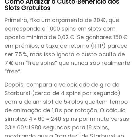
Como Analizar o Custo‑Benefício dos
Slots Gratuitos
Primeiro, fixa um orçamento de 20 €, que
corresponde a 1 000 spins em slots com
aposta mínima de 0,02 €. Se ganhares 150 €
em prémios, a taxa de retorno (RTP) parece
ser 75 %, mas isso ignora o custo oculto de
7 € em “free spins” que nunca são realmente
“free”.
Depois, compara a velocidade de giro de
Starburst (cerca de 4 spins por segundo)
com a de um slot de 5‑rolos que tem tempo
de animação de 1,8 s por rotação. O cálculo
simples: 4 × 60 = 240 spins por minuto versus
33 × 60 ≈ 1 980 segundos para 18 spins,
mostrando que a “rapidez” de Starburst só