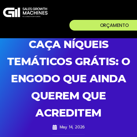
ORÇAMENTO
CAÇA NÍQUEIS
TEMÁTICOS GRÁTIS: O
ENGODO QUE AINDA
QUEREM QUE
ACREDITEM
May 14, 2026