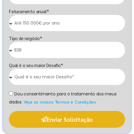
Faturamento anual*
Tipo de negócio*
Qual é o seu maior Desafio*
Dou consentimento para o tratamento dos meus
dados.
Veja os nossos Termos e Condições
Enviar Solicitação