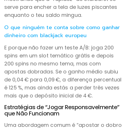
serve para encher a tela de luzes piscantes
enquanto o teu saldo mingua.
O que ninguém te conta sobre como ganhar
dinheiro com blackjack europeu
E porque não fazer um teste A/B: joga 200
spins em um slot temático grátis e depois
200 spins no mesmo tema, mas com
apostas dobradas. Se o ganho médio subiu
de 0,04 € para 0,09 €, a diferença percentual
é 125 %, mas ainda estás a perder três vezes
mais que o depósito inicial de 4 €.
Estratégias de “Jogar Responsavelmente”
que Não Funcionam
Uma abordagem comum é “apostar o dobro