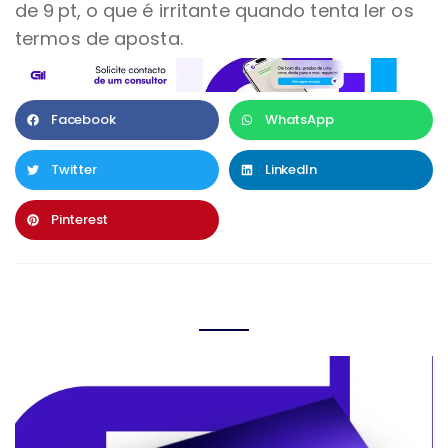
de 9 pt, o que é irritante quando tenta ler os
termos de aposta.
Facebook
WhatsApp
Twitter
LinkedIn
Pinterest