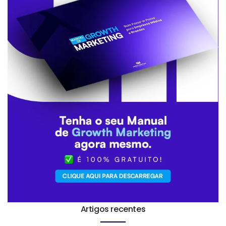
Artigos recentes