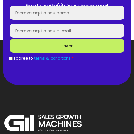
Fique tranquilho(a) não praticamos spam!
Enviar
I agree to
terms & conditions
*