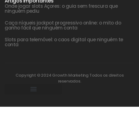
Artigos importantes
Onde jogar slots Açores: o guia sem frescura que
ninguém pediu
Caça níqueis jackpot progressivo online: o mito do
ganho fácil que ninguém conta
Slots para telemóvel: o caos digital que ninguém te
conta
Copyright © 2024 Growth Marketing Todos os direitos
reservados.