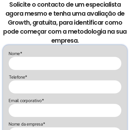
Solicite o contacto de um especialista
agora mesmo e tenha uma avaliação de
Growth, gratuita, para identificar como
pode começar com a metodologia na sua
empresa.
Nome*
Telefone*
Email corporativo*
Nome da empresa*