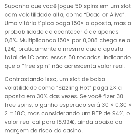
Suponha que você jogue 50 spins em um slot
com volatilidade alta, como “Dead or Alive”.
Uma vitória típica paga 150× a aposta, mas a
probabilidade de acontecer é de apenas
0,8%. Multiplicando 150× por 0,008 chega‑se a
1,2€, praticamente o mesmo que a aposta
total de 1€ para essas 50 rodadas, indicando
que o “free spin” não acrescenta valor real.
Contrastando isso, um slot de baixa
volatilidade como “Sizzling Hot” paga 2× a
aposta em 30% das vezes. Se você fizer 30
free spins, o ganho esperado será 30 × 0,30 ×
2 = 18€, mas considerando um RTP de 94%, o
valor real cai para 16,92€, ainda abaixo da
margem de risco do casino.