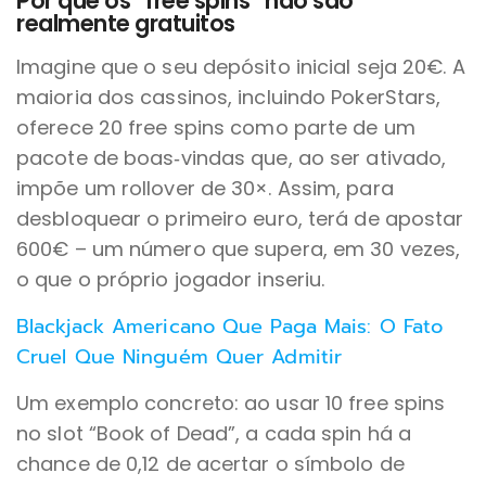
Por que os “free spins” não são
realmente gratuitos
Imagine que o seu depósito inicial seja 20€. A
maioria dos cassinos, incluindo PokerStars,
oferece 20 free spins como parte de um
pacote de boas‑vindas que, ao ser ativado,
impõe um rollover de 30×. Assim, para
desbloquear o primeiro euro, terá de apostar
600€ – um número que supera, em 30 vezes,
o que o próprio jogador inseriu.
Blackjack Americano Que Paga Mais: O Fato
Cruel Que Ninguém Quer Admitir
Um exemplo concreto: ao usar 10 free spins
no slot “Book of Dead”, a cada spin há a
chance de 0,12 de acertar o símbolo de