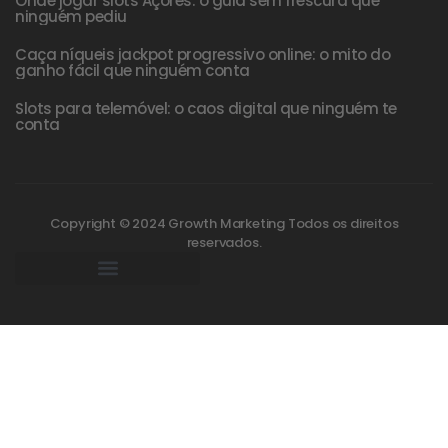
Onde jogar slots Açores: o guia sem frescura que
ninguém pediu
Caça níqueis jackpot progressivo online: o mito do
ganho fácil que ninguém conta
Slots para telemóvel: o caos digital que ninguém te
conta
Copyright © 2024 Growth Marketing Todos os direitos
reservados.